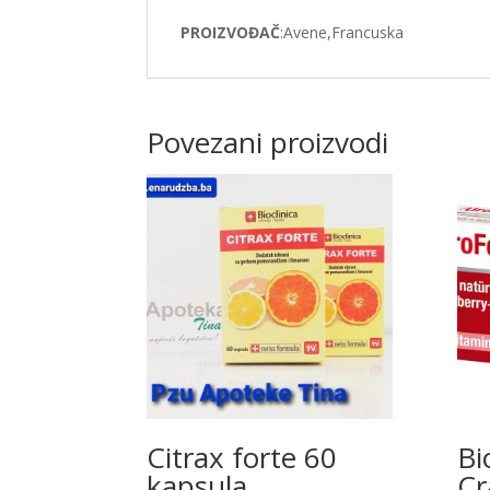
PROIZVOĐAČ
:Avene,Francuska
Povezani proizvodi
Citrax forte 60
Bi
kapsula
Cr