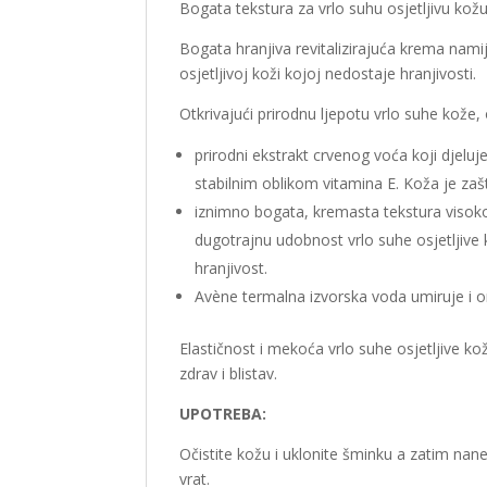
Bogata tekstura za vrlo suhu osjetljivu kož
Bogata hranjiva revitalizirajuća krema namij
osjetljivoj koži kojoj nedostaje hranjivosti.
Otkrivajući prirodnu ljepotu vrlo suhe kože,
prirodni ekstrakt crvenog voća koji djelu
stabilnim oblikom vitamina E. Koža je zaš
iznimno bogata, kremasta tekstura visok
dugotrajnu udobnost vrlo suhe osjetljive 
hranjivost.
Avène termalna izvorska voda umiruje i 
Elastičnost i mekoća vrlo suhe osjetljive k
zdrav i blistav.
UPOTREBA:
Očistite kožu i uklonite šminku a zatim nanes
vrat.