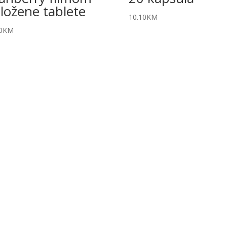
ložene tablete
10.10
KM
0
KM