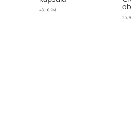
ob
43.10
KM
25.7