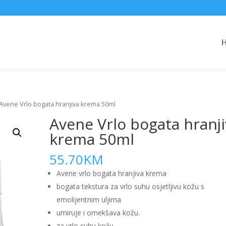
Avene Vrlo bogata hranjiva krema 50ml
Avene Vrlo bogata hranji
krema 50ml
55.70
KM
Avene vrlo bogata hranjiva krema
bogata tekstura za vrlo suhu osjetljivu kožu s
emolijentnim uljima
umiruje i omekšava kožu.
za vrlo suhu kožu.