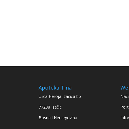
Apoteka Tina
We
Ulica Heroja Izačića bb
Nači
77208 Izačić
Polit
Bosna i Hercegovina
Info