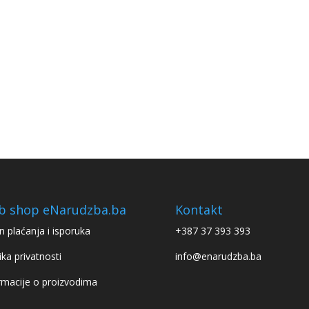
b shop eNarudzba.ba
Kontakt
n plaćanja i isporuka
+387 37 393 393
ika privatnosti
info@enarudzba.ba
rmacije o proizvodima