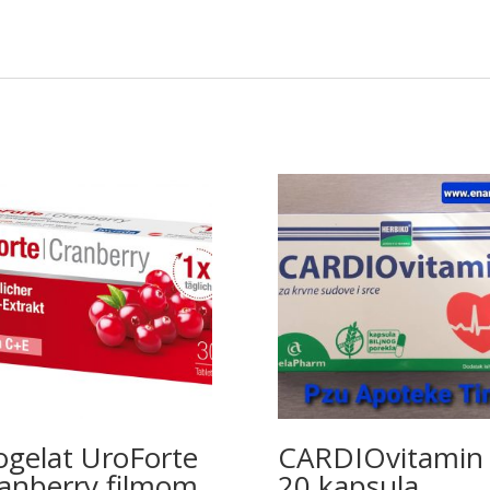
ogelat UroForte
CARDIOvitamin
anberry filmom
20 kapsula