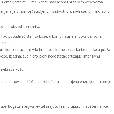
u s emolijentnim uljima, karite maslacom i hranjivim voskovima.
enjena je umornoj (iscrpljenoj i beživotnoj), nadraženoj i vrlo suhoj
 ovaj proizvod kombinira:
je kao pobuđivač stanica kože, u kombinaciji s antioksidansom,
tićena.
om koncentracijom vrlo hranjivog kompleksa i karite maslaca pruža
kože. Izjednačava hidrolipidni nedostatak pružajući intenzivnu
omekšava kožu.
ože su obnovljeni. Koža je probuđena i napunjena energijom, a ten je
ite bogatu hranjivu revitalizirajuću kremu ujutro i navečer na lice i