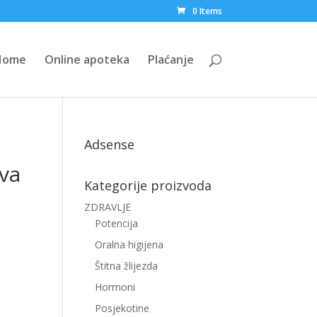
0 Items
Home
Online apoteka
Plaćanje
Adsense
va
Kategorije proizvoda
ZDRAVLJE
Potencija
Oralna higijena
Štitna žlijezda
Hormoni
Posjekotine