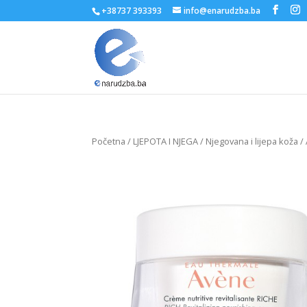
+38737 393393
info@enarudzba.ba
Početna
/
LJEPOTA I NJEGA
/
Njegovana i lijepa koža
/ 