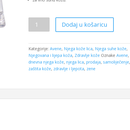
Avene
Dodaj u košaricu
Vrlo
bogata
hranjiva
krema
Kategorije:
Avene
,
Njega kože lica
,
Njega suhe kože
,
50ml
Njegovana i lijepa koža
,
Zdravlje kože
Oznake
Avene
,
količina
dnevna njega kože
,
njega lica
,
prodaja
,
samoliječenje
zaštita kože
,
zdravlje i ljepota
,
zene