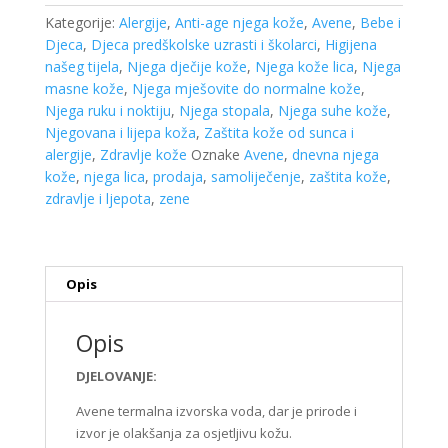
količina
Kategorije:
Alergije
,
Anti-age njega kože
,
Avene
,
Bebe i
Djeca
,
Djeca predškolske uzrasti i školarci
,
Higijena
našeg tijela
,
Njega dječije kože
,
Njega kože lica
,
Njega
masne kože
,
Njega mješovite do normalne kože
,
Njega ruku i noktiju
,
Njega stopala
,
Njega suhe kože
,
Njegovana i lijepa koža
,
Zaštita kože od sunca i
alergije
,
Zdravlje kože
Oznake
Avene
,
dnevna njega
kože
,
njega lica
,
prodaja
,
samoliječenje
,
zaštita kože
,
zdravlje i ljepota
,
zene
Opis
Opis
DJELOVANJE:
Avene termalna izvorska voda, dar je prirode i
izvor je olakšanja za osjetljivu kožu.