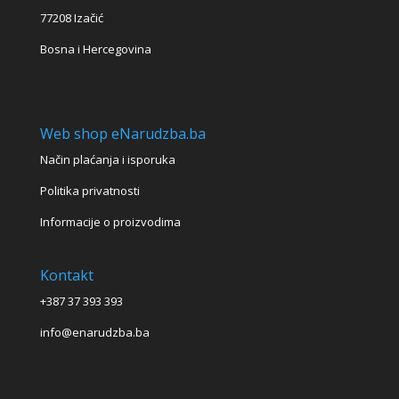
77208 Izačić
Bosna i Hercegovina
Web shop eNarudzba.ba
Način plaćanja i isporuka
Politika privatnosti
Informacije o proizvodima
Kontakt
+387 37 393 393
info@enarudzba.ba