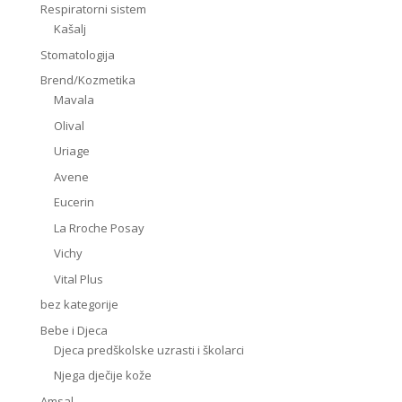
Respiratorni sistem
Kašalj
Stomatologija
Brend/Kozmetika
Mavala
Olival
Uriage
Avene
Eucerin
La Rroche Posay
Vichy
Vital Plus
bez kategorije
Bebe i Djeca
Djeca predškolske uzrasti i školarci
Njega dječije kože
Amsal