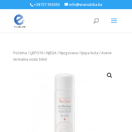
+38737 393393
info@enarudzba.ba
Početna
/
LJEPOTA I NJEGA
/
Njegovana i lijepa koža
/ Avene
termalna voda 50ml