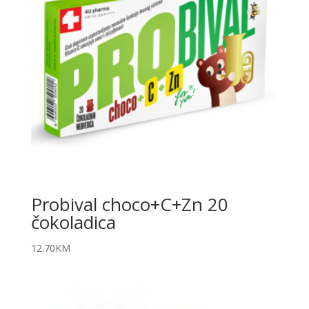
Probival choco+C+Zn 20
čokoladica
12.70
KM