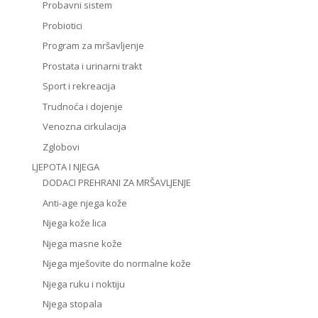
Probavni sistem
Probiotici
Program za mršavljenje
Prostata i urinarni trakt
Sport i rekreacija
Trudnoća i dojenje
Venozna cirkulacija
Zglobovi
LJEPOTA I NJEGA
DODACI PREHRANI ZA MRŠAVLJENJE
Anti-age njega kože
Njega kože lica
Njega masne kože
Njega mješovite do normalne kože
Njega ruku i noktiju
Njega stopala