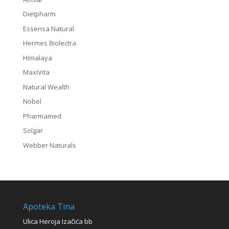
Dietpharm
Essensa Natural
Hermes Biolectra
Himalaya
MaxiVita
Natural Wealth
Nobel
Pharmamed
Solgar
Webber Naturals
Apoteka Tina
Ulica Heroja Izačića bb