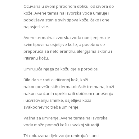
Očuvana u svom prirodnom obliku, od izvora do
kože, Avene termalna izvorska voda umiruje i
poboljšava stanje svih tipova kože, čako i one
najosjetljivije.
Avene termalna izvorska voda namijenjena je
svim tipovima osjetljive kože, a posebno se
preporuča za netolerantnu, alergijama sklonu i
iritiranu kožu.
Umirujuća njega za kožu cijele porodice.
Bilo da se radi o iritiranoj koži, koži
nakon površinskih dermatoloških tretmana, koži
nakon sunčanih opeklina ili običnom nanošenju
i učvršćivanju šminke, osjetljiva koža
svakodnevno treba umirenje.
Važna za umirenje, Avene termalna izvorska
voda može pomoći koži u svakoj situaciji.
Tri dokazana djelovanja: umirujuće, anti-