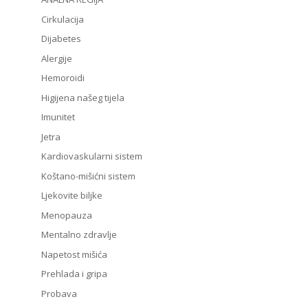
Cirkulacija
Dijabetes
Alergije
Hemoroidi
Higijena našeg tijela
Imunitet
Jetra
Kardiovaskularni sistem
Koštano-mišićni sistem
Ljekovite biljke
Menopauza
Mentalno zdravlje
Napetost mišića
Prehlada i gripa
Probava