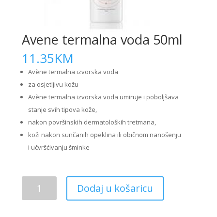
Avene termalna voda 50ml
11.35
KM
Avène termalna izvorska voda
za osjetljivu kožu
Avène termalna izvorska voda umiruje i poboljšava
stanje svih tipova kože,
nakon površinskih dermatoloških tretmana,
koži nakon sunčanih opeklina ili običnom nanošenju
i učvršćivanju šminke
Avene
Dodaj u košaricu
termalna
voda
50ml