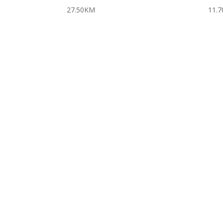
27.50
KM
11.7