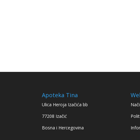
Apoteka Tina
We
Ulica Heroja Izačića bb
Nači
77208 Izačić
Polit
Bosna i Hercegovina
Info