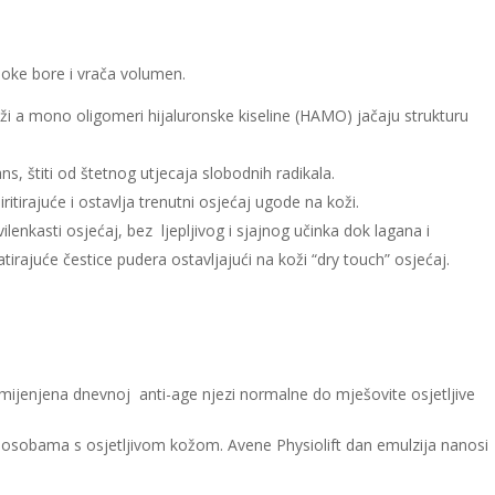
boke bore i vrača volumen.
ži a mono oligomeri hijaluronske kiseline (HAMO) jačaju strukturu
ns, štiti od štetnog utjecaja slobodnih radikala.
ritirajuće i ostavlja trenutni osjećaj ugode na koži.
lenkasti osjećaj, bez ljepljivog i sjajnog učinka dok lagana i
irajuće čestice pudera ostavljajući na koži “dry touch” osjećaj.
mijenjena dnevnoj anti-age njezi normalne do mješovite osjetljive
a osobama s osjetljivom kožom. Avene Physiolift dan emulzija nanosi