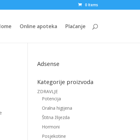
0 Items
Home
Online apoteka
Plaćanje
Adsense
Kategorije proizvoda
ZDRAVLJE
Potencija
Oralna higijena
e
Štitna žlijezda
Hormoni
Posjekotine