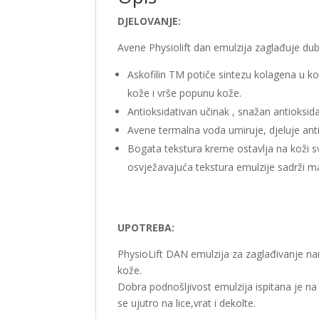
DJELOVANJE:
Avene Physiolift dan emulzija zaglađuje du
Askofilin TM potiče sintezu kolagena u ko
kože i vrše popunu kože.
Antioksidativan učinak , snažan antioksida
Avene termalna voda umiruje, djeluje antii
Bogata tekstura kreme ostavlja na koži svi
osvježavajuća tekstura emulzije sadrži mat
UPOTREBA:
PhysioLift DAN emulzija za zaglađivanje na
kože.
Dobra podnošljivost emulzija ispitana je n
se ujutro na lice,vrat i dekolte.