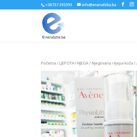
+38737 393393
info@enarudzba.ba
Početna
/
LJEPOTA I NJEGA
/
Njegovana i lijepa koža
/ 