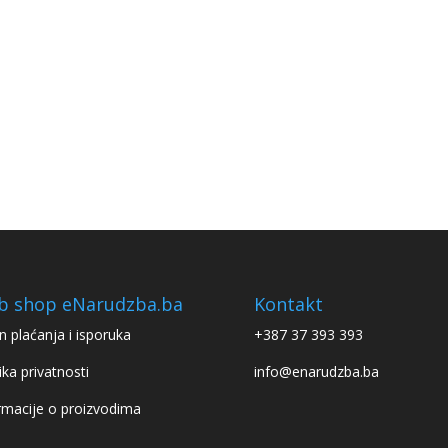
b shop eNarudzba.ba
Kontakt
n plaćanja i isporuka
+387 37 393 393
ika privatnosti
info@enarudzba.ba
rmacije o proizvodima