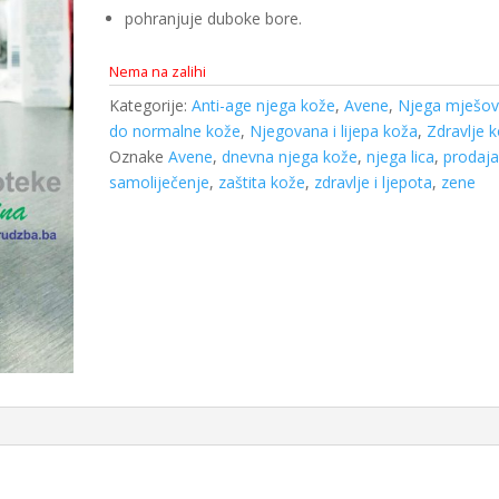
pohranjuje duboke bore.
Nema na zalihi
Kategorije:
Anti-age njega kože
,
Avene
,
Njega mješov
do normalne kože
,
Njegovana i lijepa koža
,
Zdravlje 
Oznake
Avene
,
dnevna njega kože
,
njega lica
,
prodaj
samoliječenje
,
zaštita kože
,
zdravlje i ljepota
,
zene