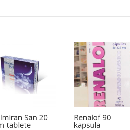
lmiran San 20
Renalof 90
lm tablete
kapsula