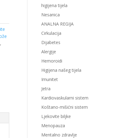
higijena tijela
Nesanica
ANALNA REGIJA
ite
Cirkulacija
kože
Dijabetes
a
,
Alergije
Hemoroidi
Higijena našeg tijela
Imunitet
Jetra
Kardiovaskularni sistem
Koštano-mišićni sistem
Ljekovite biljke
Menopauza
Mentalno zdravlje