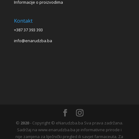
Informacije o proizvodima
Kontakt
+387 37 393 393
info@enarudzba.ba
©
2020
- Copyright © eNarudzba.ba Sva prava zadržana.
Sadržaj na www.enarudzba.ba je informativne prirode i
nije zamjena za liječnički pregled ili savjet farmaceuta. Za