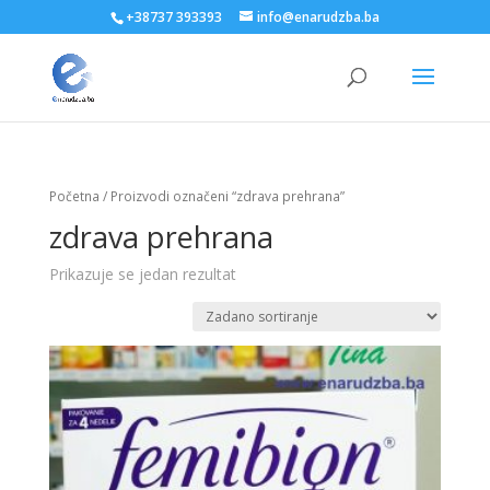
+38737 393393
info@enarudzba.ba
Početna
/ Proizvodi označeni “zdrava prehrana”
zdrava prehrana
Prikazuje se jedan rezultat