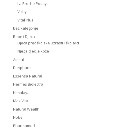
La Rroche Posay
Vichy
Vital Plus
bez kategorije
Bebe i Djeca
Djeca predškolske uzrasti i školarci
Njega dječije kože
Amsal
Dietpharm
Essensa Natural
Hermes Biolectra
Himalaya
MaxiVita
Natural Wealth
Nobel
Pharmamed