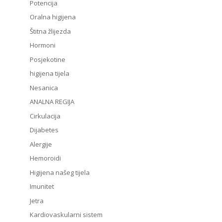
Potencija
Oralna higijena
Štitna žlijezda
Hormoni
Posjekotine
higijena tijela
Nesanica
ANALNA REGIJA
Cirkulacija
Dijabetes
Alergije
Hemoroidi
Higijena našeg tijela
Imunitet
Jetra
Kardiovaskularni sistem