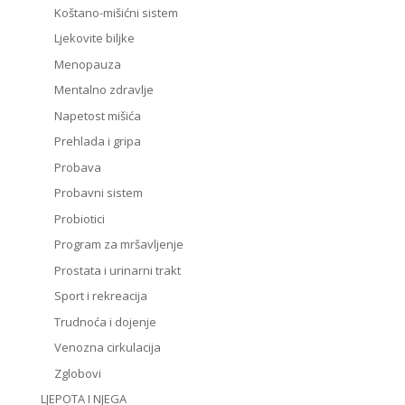
Koštano-mišićni sistem
Ljekovite biljke
Menopauza
Mentalno zdravlje
Napetost mišića
Prehlada i gripa
Probava
Probavni sistem
Probiotici
Program za mršavljenje
Prostata i urinarni trakt
Sport i rekreacija
Trudnoća i dojenje
Venozna cirkulacija
Zglobovi
LJEPOTA I NJEGA