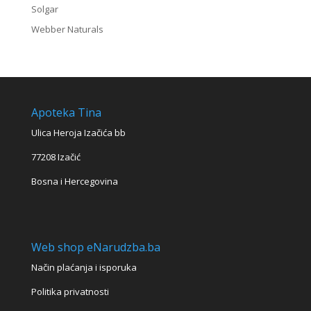
Solgar
Webber Naturals
Apoteka Tina
Ulica Heroja Izačića bb
77208 Izačić
Bosna i Hercegovina
Web shop eNarudzba.ba
Način plaćanja i isporuka
Politika privatnosti