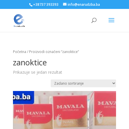
+38737 393393
info@enarudzba.ba
Početna
/ Proizvodi označeni “zanoktice”
zanoktice
Prikazuje se jedan rezultat