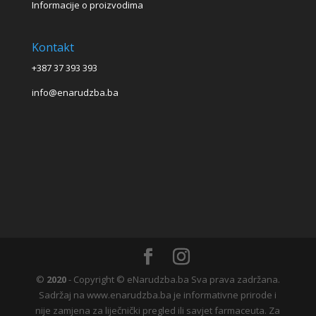
Informacije o proizvodima
Kontakt
+387 37 393 393
info@enarudzba.ba
©
2020
- Copyright © eNarudzba.ba Sva prava zadržana.
Sadržaj na www.enarudzba.ba je informativne prirode i
nije zamjena za liječnički pregled ili savjet farmaceuta. Za