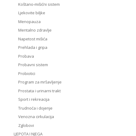
Koštano-mišićni sistem
Ljekovite biljke
Menopauza
Mentalno zdravlje
Napetost mišića
Prehlada i gripa
Probava
Probavni sistem
Probiotici
Program za mršavljenje
Prostata i urinarni trakt
Sport i rekreacija
Trudnoća i dojenje
Venozna cirkulacija
Zglobovi
LJEPOTA I NJEGA