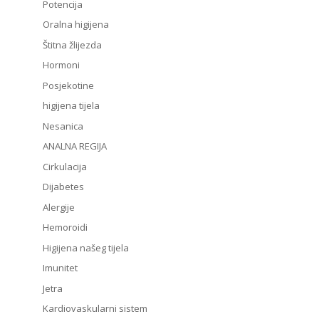
Potencija
Oralna higijena
Štitna žlijezda
Hormoni
Posjekotine
higijena tijela
Nesanica
ANALNA REGIJA
Cirkulacija
Dijabetes
Alergije
Hemoroidi
Higijena našeg tijela
Imunitet
Jetra
Kardiovaskularni sistem