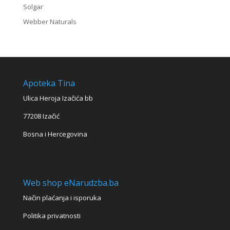
Solgar
Webber Naturals
Apoteka Tina
Ulica Heroja Izačića bb
77208 Izačić
Bosna i Hercegovina
Web shop eNarudzba.ba
Način plaćanja i isporuka
Politika privatnosti