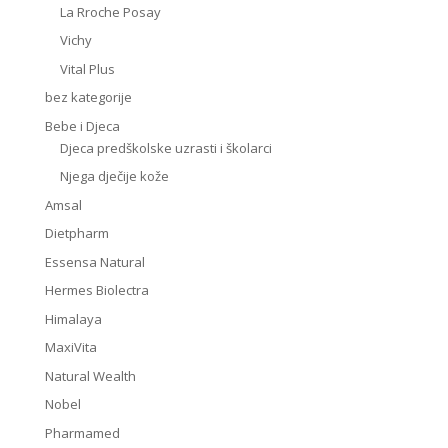
La Rroche Posay
Vichy
Vital Plus
bez kategorije
Bebe i Djeca
Djeca predškolske uzrasti i školarci
Njega dječije kože
Amsal
Dietpharm
Essensa Natural
Hermes Biolectra
Himalaya
MaxiVita
Natural Wealth
Nobel
Pharmamed