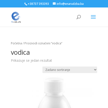
+38737 393393
info@enarudzba.ba
Početna
/ Proizvodi označeni “vodica”
vodica
Prikazuje se jedan rezultat