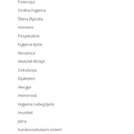
Potencija
Oralna higijena
Štitna žlijezda
Hormoni
Posjekotine
higijena tijela
Nesanica
ANALNA REGIJA
Cirkulacija
Dijabetes
Alergije
Hemoroidi
Higijena našeg tijela
Imunitet
Jetra
Kardiovaskularni sistem