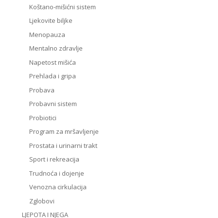
Koštano-mišićni sistem
Ljekovite biljke
Menopauza
Mentalno zdravlje
Napetost mišića
Prehlada i gripa
Probava
Probavni sistem
Probiotici
Program za mršavljenje
Prostata i urinarni trakt
Sport i rekreacija
Trudnoća i dojenje
Venozna cirkulacija
Zglobovi
LJEPOTA I NJEGA