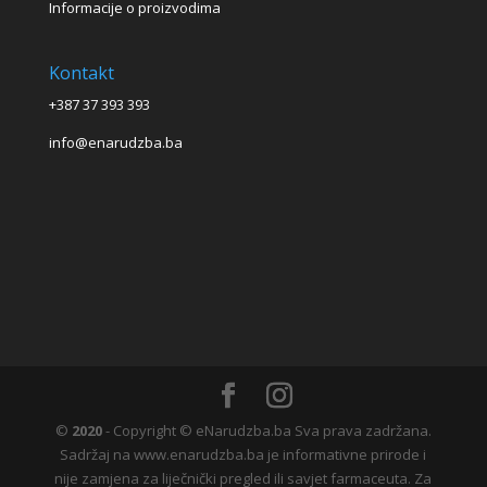
Informacije o proizvodima
Kontakt
+387 37 393 393
info@enarudzba.ba
©
2020
- Copyright © eNarudzba.ba Sva prava zadržana.
Sadržaj na www.enarudzba.ba je informativne prirode i
nije zamjena za liječnički pregled ili savjet farmaceuta. Za