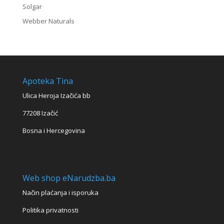
Solgar
Webber Naturals
Apoteka Tina
Ulica Heroja Izačića bb
77208 Izačić
Bosna i Hercegovina
Web shop eNarudzba.ba
Način plaćanja i isporuka
Politika privatnosti