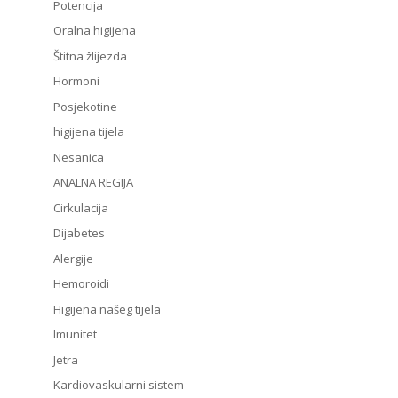
Potencija
Oralna higijena
Štitna žlijezda
Hormoni
Posjekotine
higijena tijela
Nesanica
ANALNA REGIJA
Cirkulacija
Dijabetes
Alergije
Hemoroidi
Higijena našeg tijela
Imunitet
Jetra
Kardiovaskularni sistem