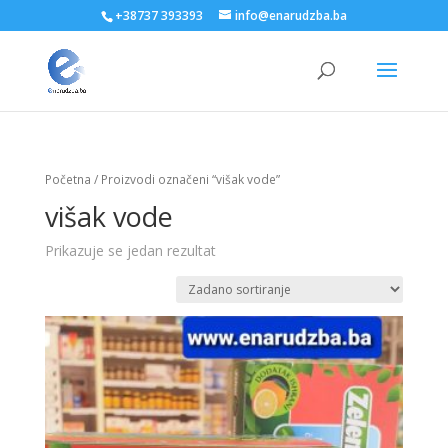
+38737 393393
info@enarudzba.ba
Početna
/ Proizvodi označeni “višak vode”
višak vode
Prikazuje se jedan rezultat