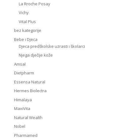
La Rroche Posay
Vichy
Vital Plus
bez kategorije
Bebe i Djeca
Djeca predškolske uzrasti i školarci
Njega dječije kože
Amsal
Dietpharm
Essensa Natural
Hermes Biolectra
Himalaya
MaxiVita
Natural Wealth
Nobel
Pharmamed