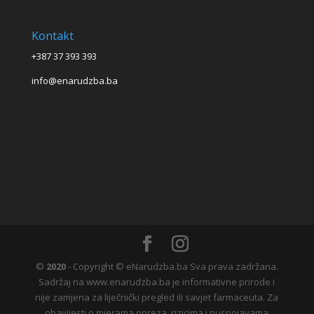
Kontakt
+387 37 393 393
info@enarudzba.ba
©
2020
- Copyright © eNarudzba.ba Sva prava zadržana.
Sadržaj na www.enarudzba.ba je informativne prirode i
nije zamjena za liječnički pregled ili savjet farmaceuta. Za
obavijesti o mjerama opreza, rizicima i nuspojavama