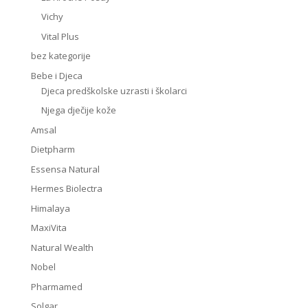
Vichy
Vital Plus
bez kategorije
Bebe i Djeca
Djeca predškolske uzrasti i školarci
Njega dječije kože
Amsal
Dietpharm
Essensa Natural
Hermes Biolectra
Himalaya
MaxiVita
Natural Wealth
Nobel
Pharmamed
Solgar