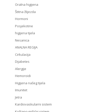
Oralna higijena
Štitna žlijezda
Hormoni
Posjekotine
higijena tijela
Nesanica
ANALNA REGIJA
Cirkulacija
Dijabetes
Alergije
Hemoroidi
Higijena našeg tijela
Imunitet
Jetra
Kardiovaskularni sistem
Koštano-mišićni sistem