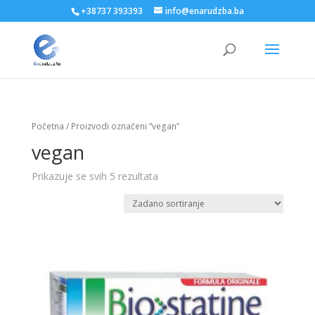
+38737 393393
info@enarudzba.ba
Početna
/ Proizvodi označeni “vegan”
vegan
Prikazuje se svih 5 rezultata