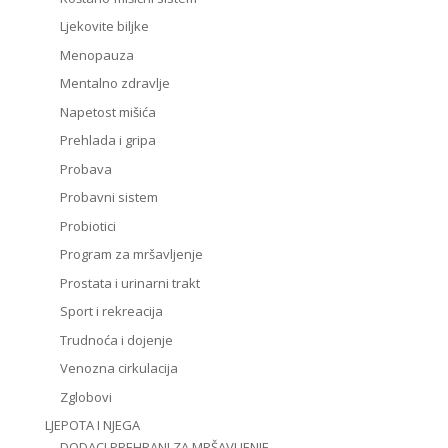
Ljekovite biljke
Menopauza
Mentalno zdravlje
Napetost mišića
Prehlada i gripa
Probava
Probavni sistem
Probiotici
Program za mršavljenje
Prostata i urinarni trakt
Sport i rekreacija
Trudnoća i dojenje
Venozna cirkulacija
Zglobovi
LJEPOTA I NJEGA
DODACI PREHRANI ZA MRŠAVLJENJE