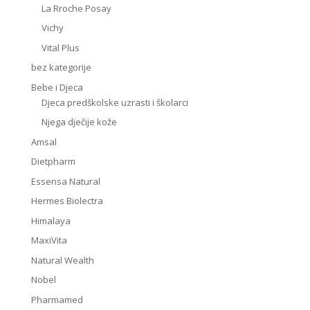
La Rroche Posay
Vichy
Vital Plus
bez kategorije
Bebe i Djeca
Djeca predškolske uzrasti i školarci
Njega dječije kože
Amsal
Dietpharm
Essensa Natural
Hermes Biolectra
Himalaya
MaxiVita
Natural Wealth
Nobel
Pharmamed