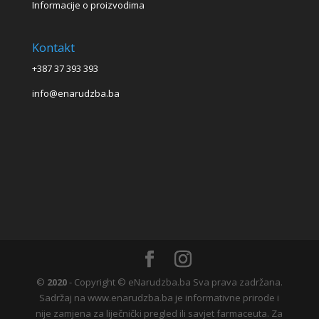
Informacije o proizvodima
Kontakt
+387 37 393 393
info@enarudzba.ba
©
2020
- Copyright © eNarudzba.ba Sva prava zadržana.
Sadržaj na www.enarudzba.ba je informativne prirode i
nije zamjena za liječnički pregled ili savjet farmaceuta. Za