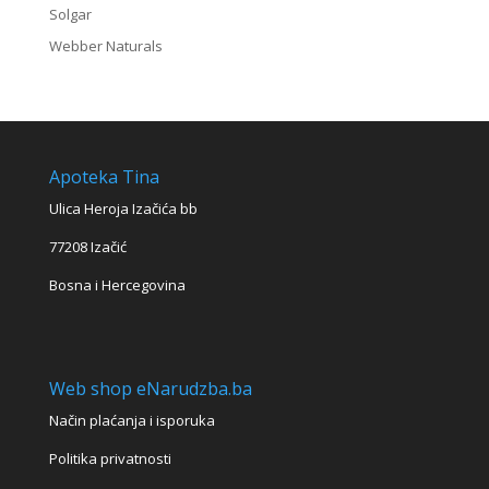
Solgar
Webber Naturals
Apoteka Tina
Ulica Heroja Izačića bb
77208 Izačić
Bosna i Hercegovina
Web shop eNarudzba.ba
Način plaćanja i isporuka
Politika privatnosti