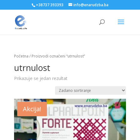
+38737 393393
info@enarudzba.ba
Početna
/ Proizvodi označeni “utrnulost”
utrnulost
Prikazuje se jedan rezultat
Akcija!