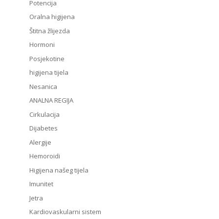
Potencija
Oralna higijena
Štitna žlijezda
Hormoni
Posjekotine
higijena tijela
Nesanica
ANALNA REGIJA
Cirkulacija
Dijabetes
Alergije
Hemoroidi
Higijena našeg tijela
Imunitet
Jetra
Kardiovaskularni sistem