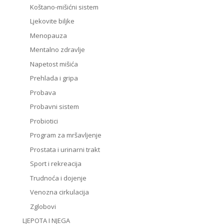
Koštano-mišićni sistem
Ljekovite biljke
Menopauza
Mentalno zdravlje
Napetost mišića
Prehlada i gripa
Probava
Probavni sistem
Probiotici
Program za mršavljenje
Prostata i urinarni trakt
Sport i rekreacija
Trudnoća i dojenje
Venozna cirkulacija
Zglobovi
LJEPOTA I NJEGA