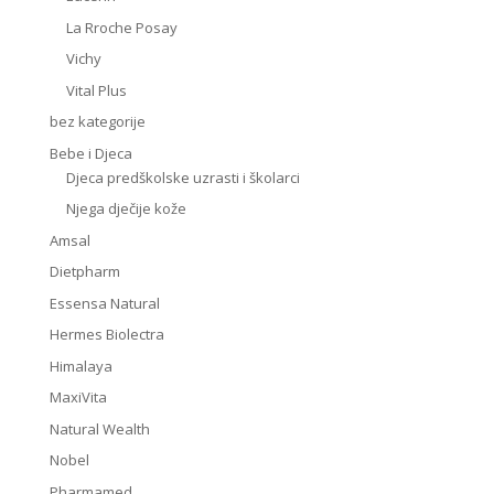
La Rroche Posay
Vichy
Vital Plus
bez kategorije
Bebe i Djeca
Djeca predškolske uzrasti i školarci
Njega dječije kože
Amsal
Dietpharm
Essensa Natural
Hermes Biolectra
Himalaya
MaxiVita
Natural Wealth
Nobel
Pharmamed