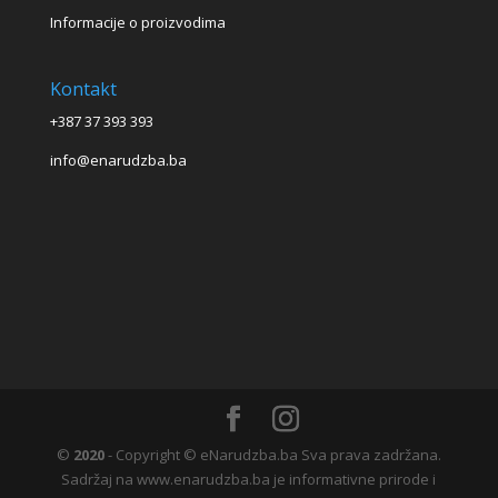
Informacije o proizvodima
Kontakt
+387 37 393 393
info@enarudzba.ba
©
2020
- Copyright © eNarudzba.ba Sva prava zadržana.
Sadržaj na www.enarudzba.ba je informativne prirode i