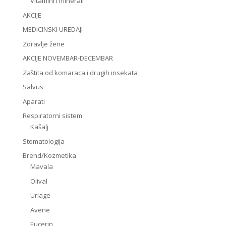
Vitamini i minerali
AKCIJE
MEDICINSKI UREDAJI
Zdravlje žene
AKCIJE NOVEMBAR-DECEMBAR
Zaštita od komaraca i drugih insekata
Salvus
Aparati
Respiratorni sistem
Kašalj
Stomatologija
Brend/Kozmetika
Mavala
Olival
Uriage
Avene
Eucerin