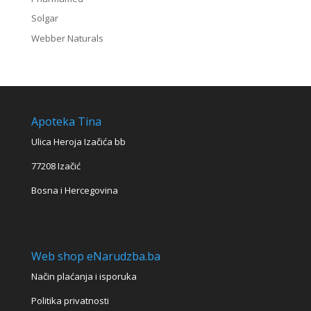
Solgar
Webber Naturals
Apoteka Tina
Ulica Heroja Izačića bb
77208 Izačić
Bosna i Hercegovina
Web shop eNarudzba.ba
Način plaćanja i isporuka
Politika privatnosti