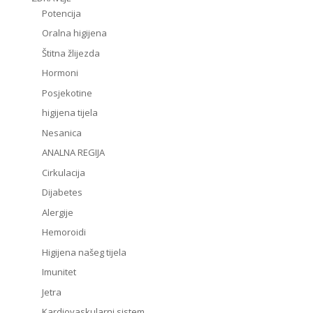
Potencija
Oralna higijena
Štitna žlijezda
Hormoni
Posjekotine
higijena tijela
Nesanica
ANALNA REGIJA
Cirkulacija
Dijabetes
Alergije
Hemoroidi
Higijena našeg tijela
Imunitet
Jetra
Kardiovaskularni sistem