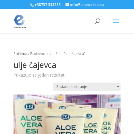
+38737 393393
info@enarudzba.ba
Početna
/ Proizvodi označeni “ulje čajevca”
ulje čajevca
Prikazuje se jedan rezultat