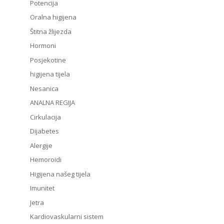
Potencija
Oralna higijena
Štitna žlijezda
Hormoni
Posjekotine
higijena tijela
Nesanica
ANALNA REGIJA
Cirkulacija
Dijabetes
Alergije
Hemoroidi
Higijena našeg tijela
Imunitet
Jetra
Kardiovaskularni sistem