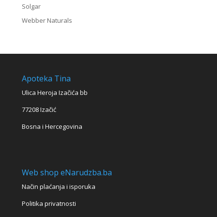
Solgar
Webber Naturals
Apoteka Tina
Ulica Heroja Izačića bb
77208 Izačić
Bosna i Hercegovina
Web shop eNarudzba.ba
Način plaćanja i isporuka
Politika privatnosti