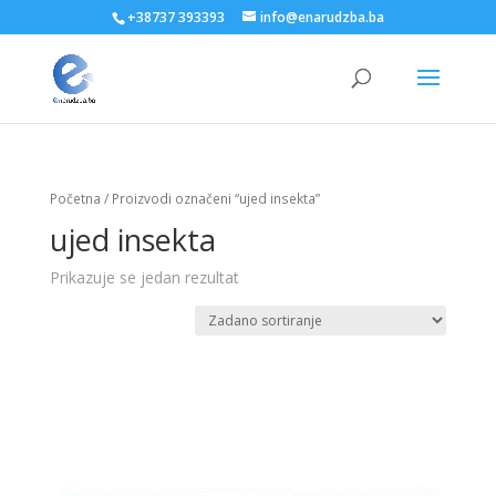
+38737 393393
info@enarudzba.ba
Početna
/ Proizvodi označeni “ujed insekta”
ujed insekta
Prikazuje se jedan rezultat