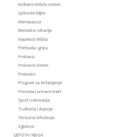
Koštano-mišićni sistem
Ljekovite biljke
Menopauza
Mentalno zdravlje
Napetost mišića
Prehlada i gripa
Probava
Probavni sistem
Probiotici
Program za mršavljenje
Prostata i urinarni trakt
Sport i rekreacija
Trudnoća i dojenje
Venozna cirkulacija
Zglobovi
LJEPOTA I NJEGA