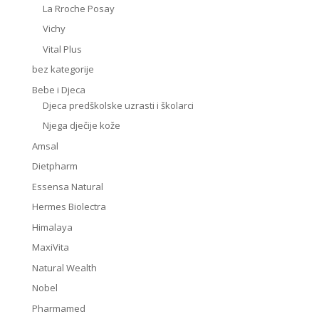
La Rroche Posay
Vichy
Vital Plus
bez kategorije
Bebe i Djeca
Djeca predškolske uzrasti i školarci
Njega dječije kože
Amsal
Dietpharm
Essensa Natural
Hermes Biolectra
Himalaya
MaxiVita
Natural Wealth
Nobel
Pharmamed