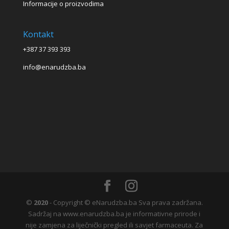
Informacije o proizvodima
Kontakt
+387 37 393 393
info@enarudzba.ba
©
2020
- Copyright © eNarudzba.ba Sva prava zadržana.
Sadržaj na www.enarudzba.ba je informativne prirode i
nije zamjena za liječnički pregled ili savjet farmaceuta. Za