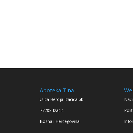
Apoteka Tina
We
Ulica Heroja Izačića bb
Nači
77208 Izačić
Polit
Bosna i Hercegovina
Info