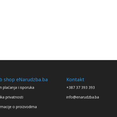
b shop eNarudzba.ba
Kontakt
n plaćanja i isporuka
+387 37 393 393
ika privatnosti
info@enarudzba.ba
rmacije o proizvodima