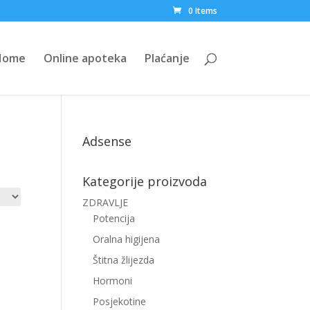
0 Items
Home
Online apoteka
Plaćanje
Adsense
Kategorije proizvoda
ZDRAVLJE
Potencija
Oralna higijena
Štitna žlijezda
Hormoni
Posjekotine