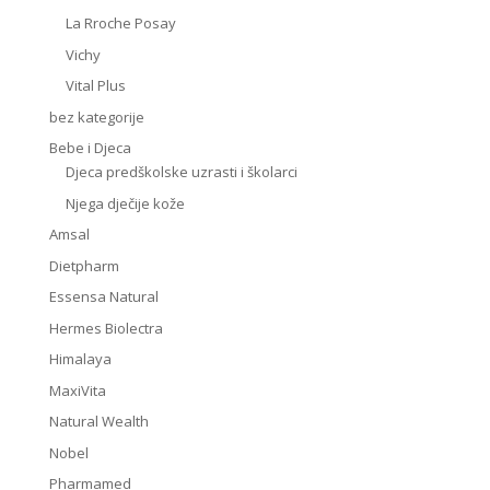
La Rroche Posay
Vichy
Vital Plus
bez kategorije
Bebe i Djeca
Djeca predškolske uzrasti i školarci
Njega dječije kože
Amsal
Dietpharm
Essensa Natural
Hermes Biolectra
Himalaya
MaxiVita
Natural Wealth
Nobel
Pharmamed