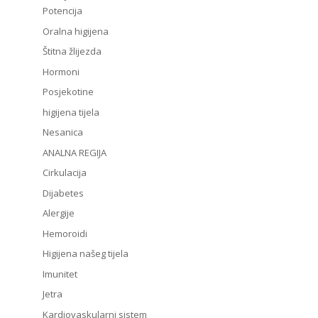
Potencija
Oralna higijena
Štitna žlijezda
Hormoni
Posjekotine
higijena tijela
Nesanica
ANALNA REGIJA
Cirkulacija
Dijabetes
Alergije
Hemoroidi
Higijena našeg tijela
Imunitet
Jetra
Kardiovaskularni sistem