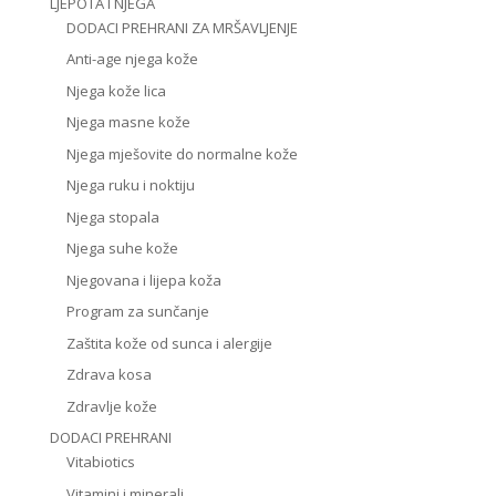
LJEPOTA I NJEGA
DODACI PREHRANI ZA MRŠAVLJENJE
Anti-age njega kože
Njega kože lica
Njega masne kože
Njega mješovite do normalne kože
Njega ruku i noktiju
Njega stopala
Njega suhe kože
Njegovana i lijepa koža
Program za sunčanje
Zaštita kože od sunca i alergije
Zdrava kosa
Zdravlje kože
DODACI PREHRANI
Vitabiotics
Vitamini i minerali