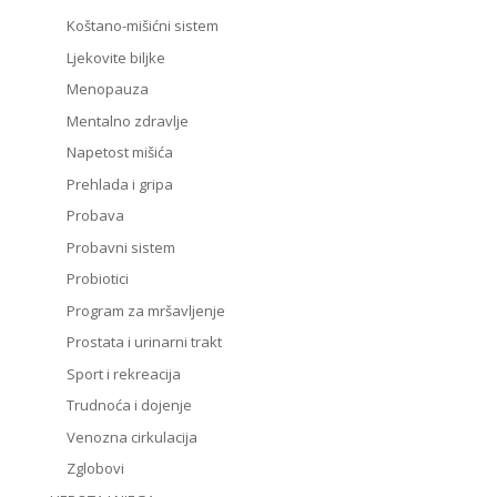
Koštano-mišićni sistem
Ljekovite biljke
Menopauza
Mentalno zdravlje
Napetost mišića
Prehlada i gripa
Probava
Probavni sistem
Probiotici
Program za mršavljenje
Prostata i urinarni trakt
Sport i rekreacija
Trudnoća i dojenje
Venozna cirkulacija
Zglobovi