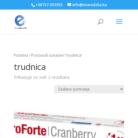
+38737 393393
info@enarudzba.ba
Početna
/ Proizvodi označeni “trudnica”
trudnica
Prikazuje se svih 2 rezultata