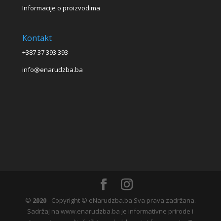
Informacije o proizvodima
Kontakt
+387 37 393 393
info@enarudzba.ba
©
2020
- Copyright © eNarudzba.ba Sva prava zadržana.
Sadržaj na www.enarudzba.ba je informativne prirode i