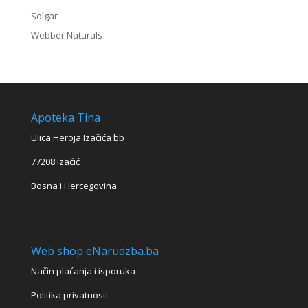
Solgar
Webber Naturals
Apoteka Tina
Ulica Heroja Izačića bb
77208 Izačić
Bosna i Hercegovina
Web shop eNarudzba.ba
Način plaćanja i isporuka
Politika privatnosti