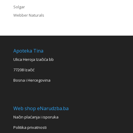
Solgar
Webber Naturals
Apoteka Tina
Ulica Heroja Izačića bb
77208 Izačić
Bosna i Hercegovina
Web shop eNarudzba.ba
Način plaćanja i isporuka
Politika privatnosti