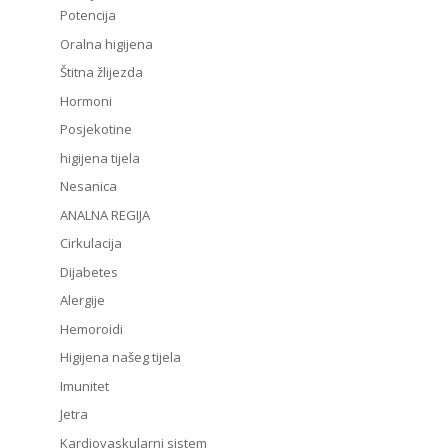
Potencija
Oralna higijena
Štitna žlijezda
Hormoni
Posjekotine
higijena tijela
Nesanica
ANALNA REGIJA
Cirkulacija
Dijabetes
Alergije
Hemoroidi
Higijena našeg tijela
Imunitet
Jetra
Kardiovaskularni sistem