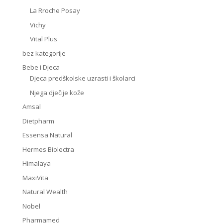
La Rroche Posay
Vichy
Vital Plus
bez kategorije
Bebe i Djeca
Djeca predškolske uzrasti i školarci
Njega dječije kože
Amsal
Dietpharm
Essensa Natural
Hermes Biolectra
Himalaya
MaxiVita
Natural Wealth
Nobel
Pharmamed