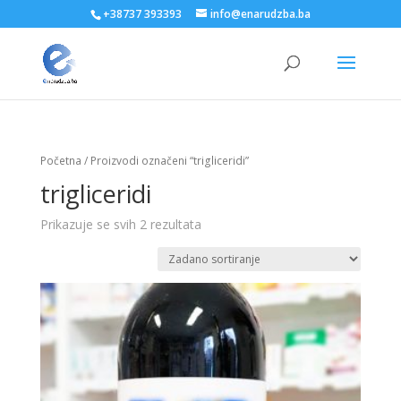
+38737 393393
info@enarudzba.ba
Početna
/ Proizvodi označeni “trigliceridi”
trigliceridi
Prikazuje se svih 2 rezultata