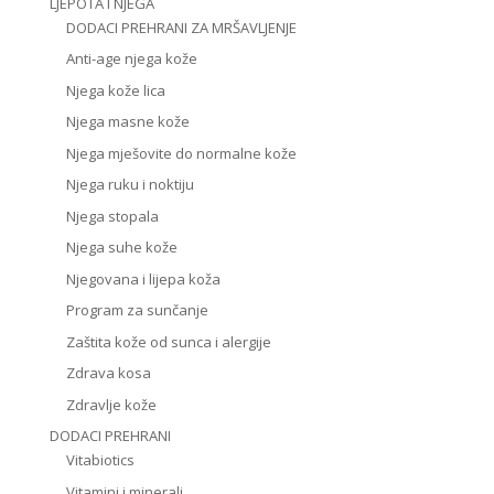
LJEPOTA I NJEGA
DODACI PREHRANI ZA MRŠAVLJENJE
Anti-age njega kože
Njega kože lica
Njega masne kože
Njega mješovite do normalne kože
Njega ruku i noktiju
Njega stopala
Njega suhe kože
Njegovana i lijepa koža
Program za sunčanje
Zaštita kože od sunca i alergije
Zdrava kosa
Zdravlje kože
DODACI PREHRANI
Vitabiotics
Vitamini i minerali