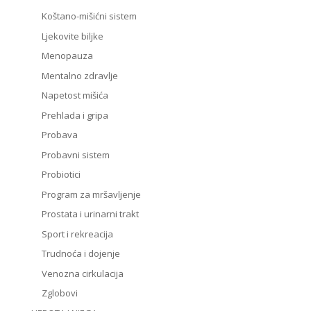
Koštano-mišićni sistem
Ljekovite biljke
Menopauza
Mentalno zdravlje
Napetost mišića
Prehlada i gripa
Probava
Probavni sistem
Probiotici
Program za mršavljenje
Prostata i urinarni trakt
Sport i rekreacija
Trudnoća i dojenje
Venozna cirkulacija
Zglobovi