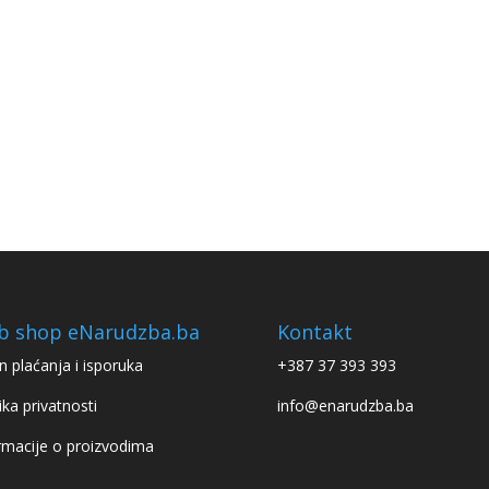
b shop eNarudzba.ba
Kontakt
n plaćanja i isporuka
+387 37 393 393
ika privatnosti
info@enarudzba.ba
rmacije o proizvodima