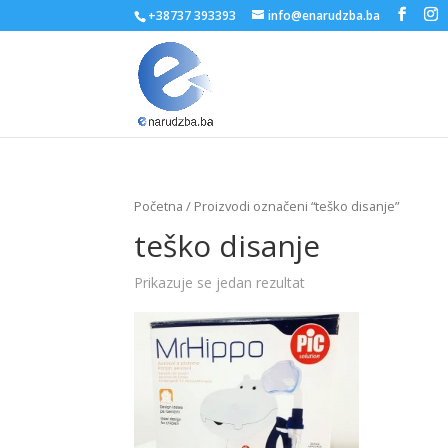
+38737 393393
info@enarudzba.ba
Početna
/ Proizvodi označeni “teško disanje”
teško disanje
Prikazuje se jedan rezultat