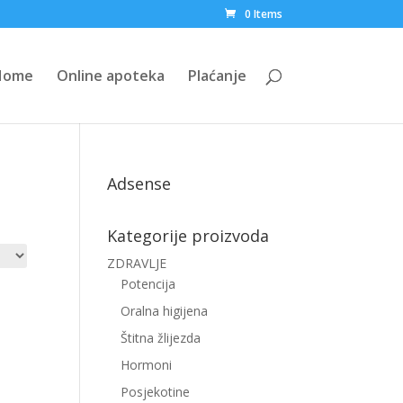
0 Items
Home
Online apoteka
Plaćanje
Adsense
Kategorije proizvoda
ZDRAVLJE
Potencija
Oralna higijena
Štitna žlijezda
Hormoni
Posjekotine