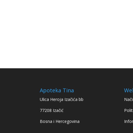
Apoteka Tina
We
Ulica Heroja Izačića bb
Nači
77208 Izačić
Polit
Bosna i Hercegovina
Info