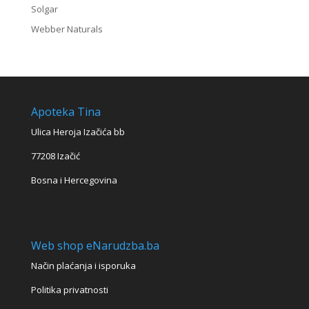
Solgar
Webber Naturals
Apoteka Tina
Ulica Heroja Izačića bb
77208 Izačić
Bosna i Hercegovina
Web shop eNarudzba.ba
Način plaćanja i isporuka
Politika privatnosti