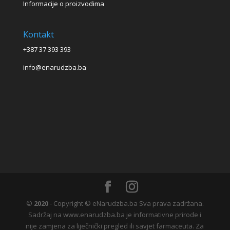
Informacije o proizvodima
Kontakt
+387 37 393 393
info@enarudzba.ba
©
2020
- Copyright © eNarudzba.ba Sva prava zadržana.
Sadržaj na www.enarudzba.ba je informativne prirode i
nije zamjena za liječnički pregled ili savjet farmaceuta. Za