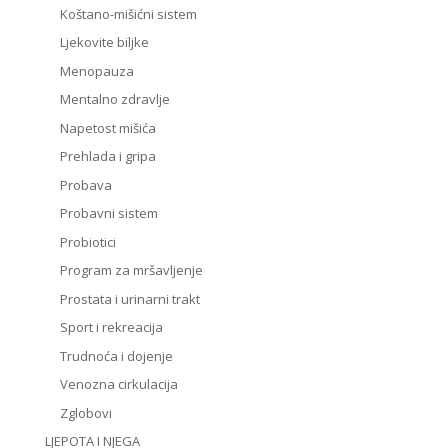
Koštano-mišićni sistem
Ljekovite biljke
Menopauza
Mentalno zdravlje
Napetost mišića
Prehlada i gripa
Probava
Probavni sistem
Probiotici
Program za mršavljenje
Prostata i urinarni trakt
Sport i rekreacija
Trudnoća i dojenje
Venozna cirkulacija
Zglobovi
LJEPOTA I NJEGA