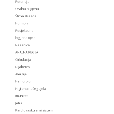
Potencija
Oralna higijena
Štitna žlijezda
Hormoni
Posjekotine
higijena tijela
Nesanica
ANALNA REGIJA
Cirkulacija
Dijabetes
Alergije
Hemoroidi
Higijena našeg tijela
Imunitet
Jetra
Kardiovaskularni sistem