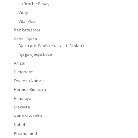
La Rroche Posay
Vichy
Vital Plus
bez kategorije
Bebe i Djeca
Djeca predškolske uzrasti i školarci
Njega dječije kože
Amsal
Dietpharm
Essensa Natural
Hermes Biolectra
Himalaya
MaxiVita
Natural Wealth
Nobel
Pharmamed