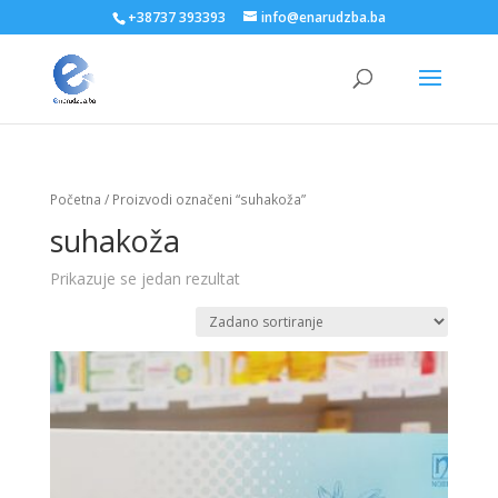
+38737 393393
info@enarudzba.ba
Početna
/ Proizvodi označeni “suhakoža”
suhakoža
Prikazuje se jedan rezultat