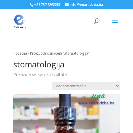
+38737 393393
info@enarudzba.ba
Početna
/ Proizvodi označeni “stomatologija”
stomatologija
Prikazuje se svih 3 rezultata