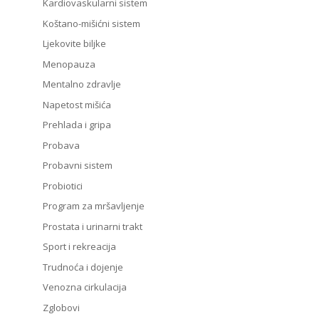
Kardiovaskularni sistem
Koštano-mišićni sistem
Ljekovite biljke
Menopauza
Mentalno zdravlje
Napetost mišića
Prehlada i gripa
Probava
Probavni sistem
Probiotici
Program za mršavljenje
Prostata i urinarni trakt
Sport i rekreacija
Trudnoća i dojenje
Venozna cirkulacija
Zglobovi