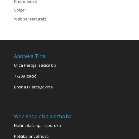
Pharmamed
Solgar
Webber Naturals
Apoteka Tina
Ulica Heroja Izačića bb
77208 Izačić
Bosna i Hercegovina
Web shop eNarudzba.ba
Način plaćanja i isporuka
Politika privatnosti