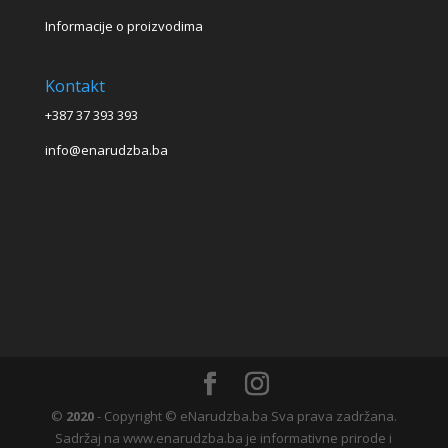
Informacije o proizvodima
Kontakt
+387 37 393 393
info@enarudzba.ba
©
2020
- Copyright © eNarudzba.ba Sva prava zadržana.
Sadržaj na www.enarudzba.ba je informativne prirode i