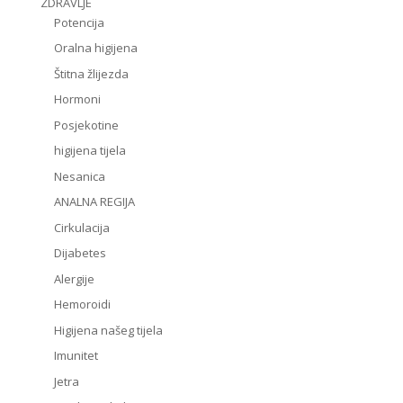
ZDRAVLJE
Potencija
Oralna higijena
Štitna žlijezda
Hormoni
Posjekotine
higijena tijela
Nesanica
ANALNA REGIJA
Cirkulacija
Dijabetes
Alergije
Hemoroidi
Higijena našeg tijela
Imunitet
Jetra