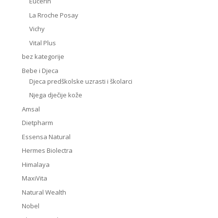
Eucerin
La Rroche Posay
Vichy
Vital Plus
bez kategorije
Bebe i Djeca
Djeca predškolske uzrasti i školarci
Njega dječije kože
Amsal
Dietpharm
Essensa Natural
Hermes Biolectra
Himalaya
MaxiVita
Natural Wealth
Nobel