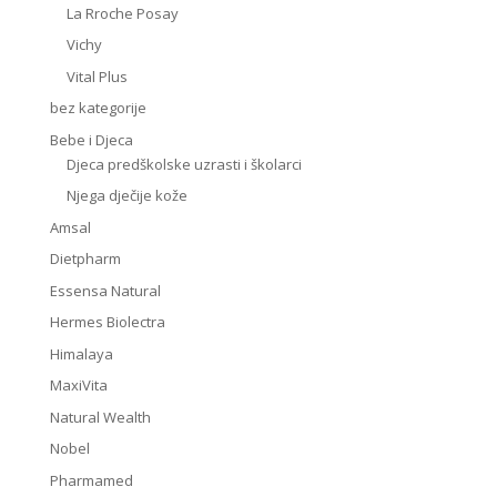
La Rroche Posay
Vichy
Vital Plus
bez kategorije
Bebe i Djeca
Djeca predškolske uzrasti i školarci
Njega dječije kože
Amsal
Dietpharm
Essensa Natural
Hermes Biolectra
Himalaya
MaxiVita
Natural Wealth
Nobel
Pharmamed