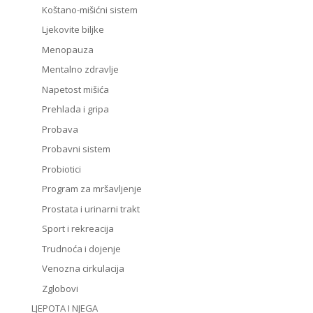
Koštano-mišićni sistem
Ljekovite biljke
Menopauza
Mentalno zdravlje
Napetost mišića
Prehlada i gripa
Probava
Probavni sistem
Probiotici
Program za mršavljenje
Prostata i urinarni trakt
Sport i rekreacija
Trudnoća i dojenje
Venozna cirkulacija
Zglobovi
LJEPOTA I NJEGA