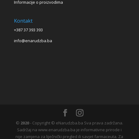
Informacije o proizvodima
Kontakt
+387 37 393 393
info@enarudzba.ba
©
2020
- Copyright © eNarudzba.ba Sva prava zadržana.
Sadržaj na www.enarudzba.ba je informativne prirode i
nije zamjena za liječnički pregled ili savjet farmaceuta. Za