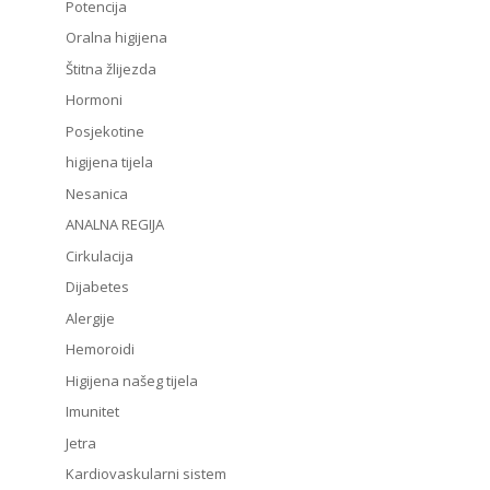
Potencija
Oralna higijena
Štitna žlijezda
Hormoni
Posjekotine
higijena tijela
Nesanica
ANALNA REGIJA
Cirkulacija
Dijabetes
Alergije
Hemoroidi
Higijena našeg tijela
Imunitet
Jetra
Kardiovaskularni sistem