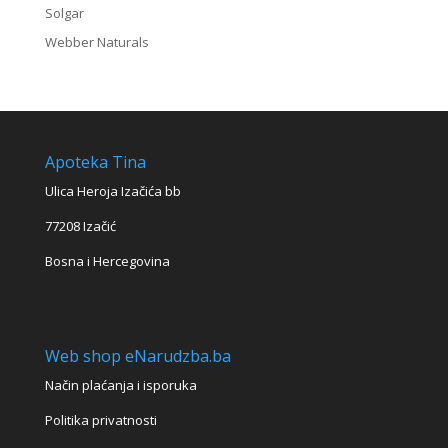
Solgar
Webber Naturals
Apoteka Tina
Ulica Heroja Izačića bb
77208 Izačić
Bosna i Hercegovina
Web shop eNarudzba.ba
Način plaćanja i isporuka
Politika privatnosti