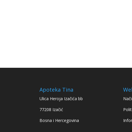
Apoteka Tina
We
Ulica Heroja Izačića bb
Nači
77208 Izačić
Polit
Bosna i Hercegovina
Info