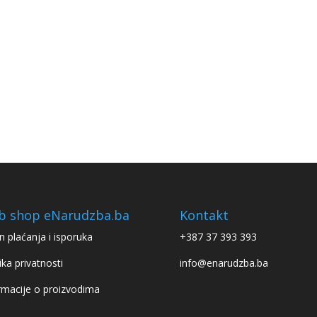
b shop eNarudzba.ba
Kontakt
n plaćanja i isporuka
+387 37 393 393
ika privatnosti
info@enarudzba.ba
rmacije o proizvodima