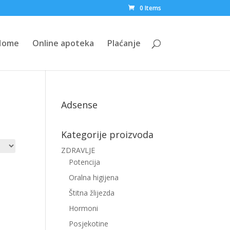
0 Items
Home
Online apoteka
Plaćanje
Adsense
Kategorije proizvoda
ZDRAVLJE
Potencija
Oralna higijena
Štitna žlijezda
Hormoni
Posjekotine