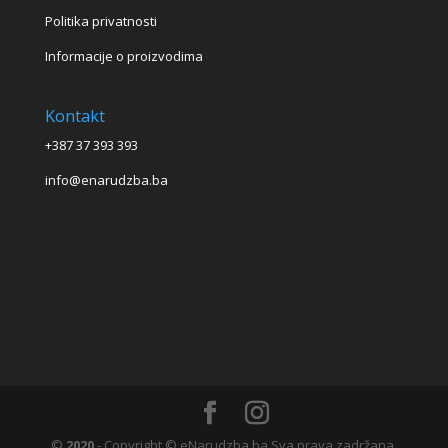
Politika privatnosti
Informacije o proizvodima
Kontakt
+387 37 393 393
info@enarudzba.ba
©
2020
- Copyright © eNarudzba.ba Sva prava zadržana.