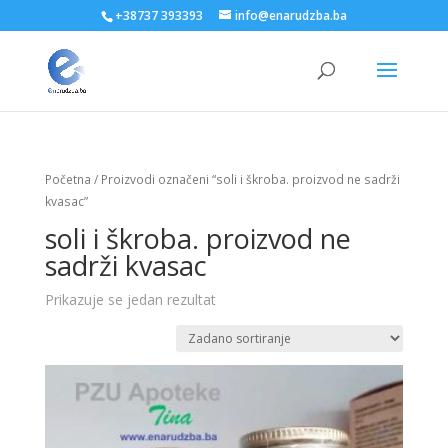
+38737 393393
info@enarudzba.ba
Početna
/ Proizvodi označeni “soli i škroba. proizvod ne sadrži
kvasac”
soli i škroba. proizvod ne
sadrži kvasac
Prikazuje se jedan rezultat