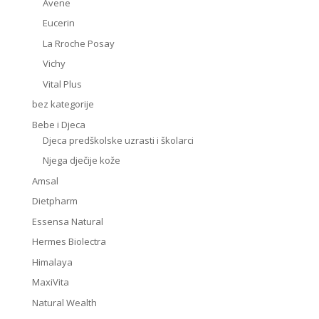
Avene
Eucerin
La Rroche Posay
Vichy
Vital Plus
bez kategorije
Bebe i Djeca
Djeca predškolske uzrasti i školarci
Njega dječije kože
Amsal
Dietpharm
Essensa Natural
Hermes Biolectra
Himalaya
MaxiVita
Natural Wealth