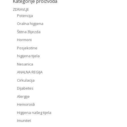
Kategorije proizvoda
ZDRAVLJE
Potencija
Oralna higijena
Štitna žlijezda
Hormoni
Posjekotine
higijena tijela
Nesanica
ANALNA REGIJA
Cirkulacija
Dijabetes
Alergije
Hemoroidi
Higijena našeg tijela
Imunitet