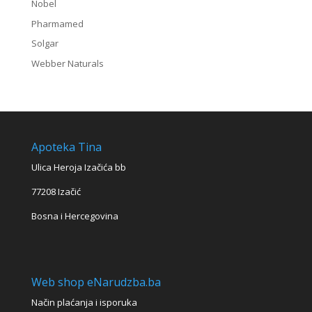
Nobel
Pharmamed
Solgar
Webber Naturals
Apoteka Tina
Ulica Heroja Izačića bb
77208 Izačić
Bosna i Hercegovina
Web shop eNarudzba.ba
Način plaćanja i isporuka