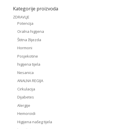
Kategorije proizvoda
ZDRAVLJE
Potencija
Oralna higijena
Štitna žlijezda
Hormoni
Posjekotine
higijena tijela
Nesanica
ANALNA REGIJA
Cirkulacija
Dijabetes
Alergije
Hemoroidi
Higijena našeg tijela