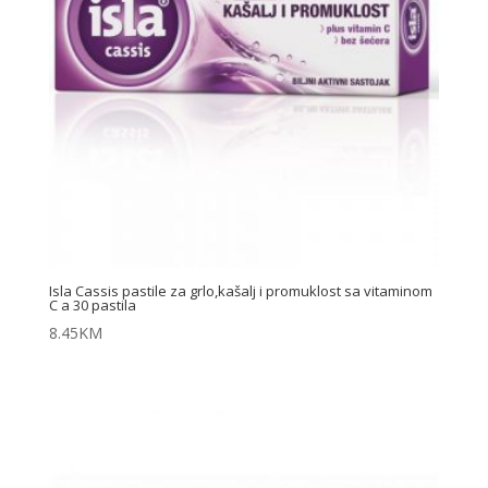
Isla Cassis pastile za grlo,kašalj i promuklost sa vitaminom
C a 30 pastila
8.45
KM