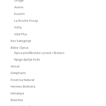
Uriage
Avene
Eucerin
La Rroche Posay
Vichy
Vital Plus
bez kategorije
Bebe i Djeca
Djeca predškolske uzrasti i školarci
Njega dječije kože
Amsal
Dietpharm
Essensa Natural
Hermes Biolectra
Himalaya
MaxiVita