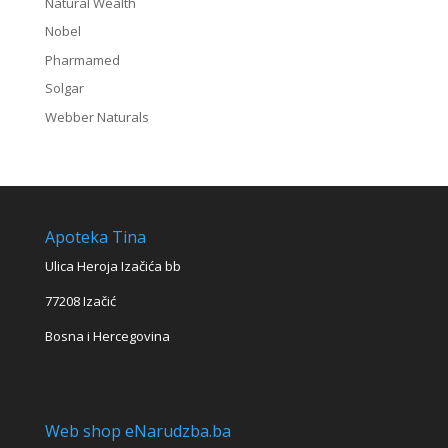
Natural Wealth
Nobel
Pharmamed
Solgar
Webber Naturals
Apoteka Tina
Ulica Heroja Izačića bb
77208 Izačić
Bosna i Hercegovina
Web shop eNarudzba.ba