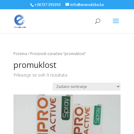
+38737 393393
info@enarudzba.ba
Početna
/ Proizvodi označeni “promuklost”
promuklost
Prikazuje se svih 9 rezultata