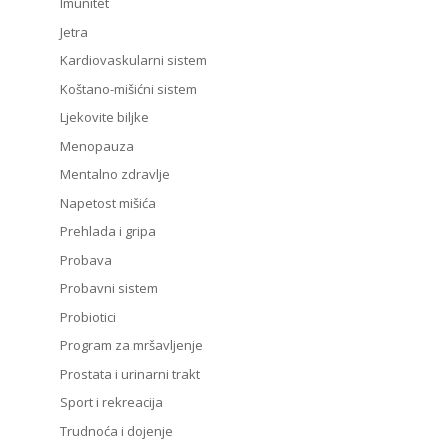
Imunitet
Jetra
Kardiovaskularni sistem
Koštano-mišićni sistem
Ljekovite biljke
Menopauza
Mentalno zdravlje
Napetost mišića
Prehlada i gripa
Probava
Probavni sistem
Probiotici
Program za mršavljenje
Prostata i urinarni trakt
Sport i rekreacija
Trudnoća i dojenje