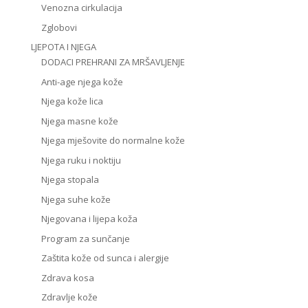
Venozna cirkulacija
Zglobovi
LJEPOTA I NJEGA
DODACI PREHRANI ZA MRŠAVLJENJE
Anti-age njega kože
Njega kože lica
Njega masne kože
Njega mješovite do normalne kože
Njega ruku i noktiju
Njega stopala
Njega suhe kože
Njegovana i lijepa koža
Program za sunčanje
Zaštita kože od sunca i alergije
Zdrava kosa
Zdravlje kože