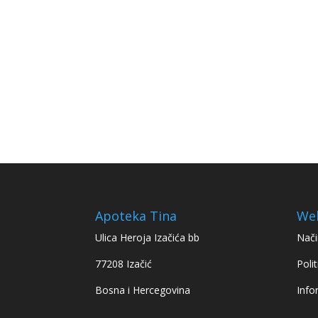
Apoteka Tina
We
Ulica Heroja Izačića bb
Nači
77208 Izačić
Polit
Bosna i Hercegovina
Info