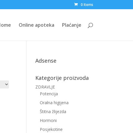
0 Items
Home
Online apoteka
Plaćanje
Adsense
Kategorije proizvoda
ZDRAVLJE
Potencija
Oralna higijena
Štitna žlijezda
Hormoni
Posjekotine