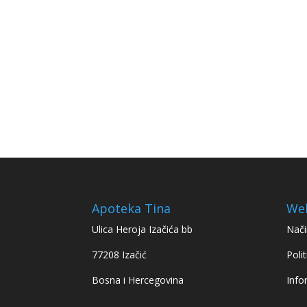
Apoteka Tina
We
Ulica Heroja Izačića bb
Nači
77208 Izačić
Polit
Bosna i Hercegovina
Info