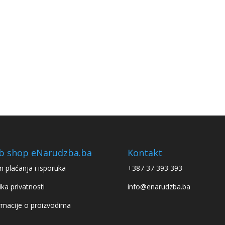
b shop eNarudzba.ba
Kontakt
n plaćanja i isporuka
+387 37 393 393
ika privatnosti
info@enarudzba.ba
rmacije o proizvodima