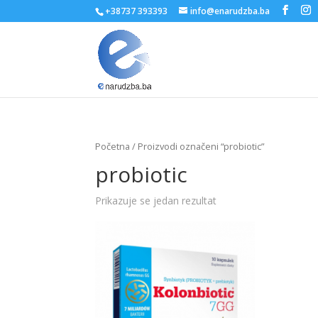
+38737 393393
info@enarudzba.ba
Početna
/ Proizvodi označeni “probiotic”
probiotic
Prikazuje se jedan rezultat