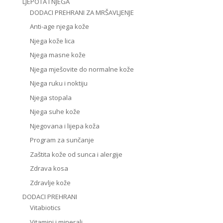
LJEPOTA I NJEGA
DODACI PREHRANI ZA MRŠAVLJENJE
Anti-age njega kože
Njega kože lica
Njega masne kože
Njega mješovite do normalne kože
Njega ruku i noktiju
Njega stopala
Njega suhe kože
Njegovana i lijepa koža
Program za sunčanje
Zaštita kože od sunca i alergije
Zdrava kosa
Zdravlje kože
DODACI PREHRANI
Vitabiotics
Vitamini i minerali