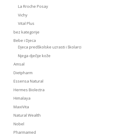
La Rroche Posay
Vichy
Vital Plus
bez kategorije
Bebe i Djeca
Djeca predškolske uzrasti i školarci
Njega dječije kože
Amsal
Dietpharm
Essensa Natural
Hermes Biolectra
Himalaya
MaxiVita
Natural Wealth
Nobel
Pharmamed