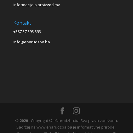
Informacije o proizvodima
Kontakt
+387 37 393 393
info@enarudzba.ba
©
2020
- Copyright © eNarudzba.ba Sva prava zadržana.
Sadržaj na www.enarudzba.ba je informativne prirode i