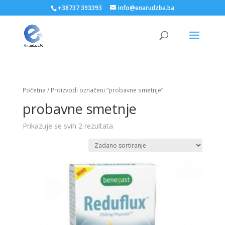
+38737 393393
info@enarudzba.ba
Početna
/ Proizvodi označeni “probavne smetnje”
probavne smetnje
Prikazuje se svih 2 rezultata