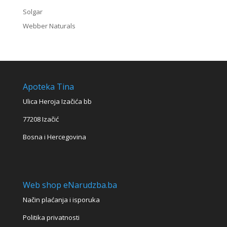
Solgar
Webber Naturals
Apoteka Tina
Ulica Heroja Izačića bb
77208 Izačić
Bosna i Hercegovina
Web shop eNarudzba.ba
Način plaćanja i isporuka
Politika privatnosti