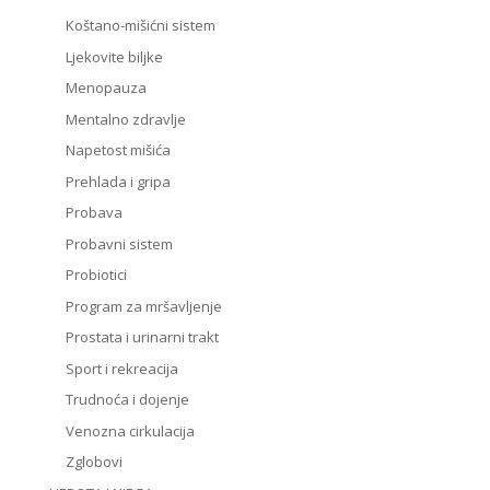
Koštano-mišićni sistem
Ljekovite biljke
Menopauza
Mentalno zdravlje
Napetost mišića
Prehlada i gripa
Probava
Probavni sistem
Probiotici
Program za mršavljenje
Prostata i urinarni trakt
Sport i rekreacija
Trudnoća i dojenje
Venozna cirkulacija
Zglobovi