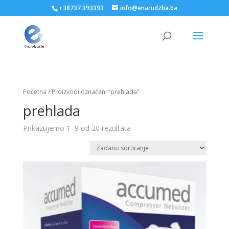
+38737 393393
info@enarudzba.ba
Početna
/ Proizvodi označeni “prehlada”
prehlada
Prikazujemo 1–9 od 20 rezultata