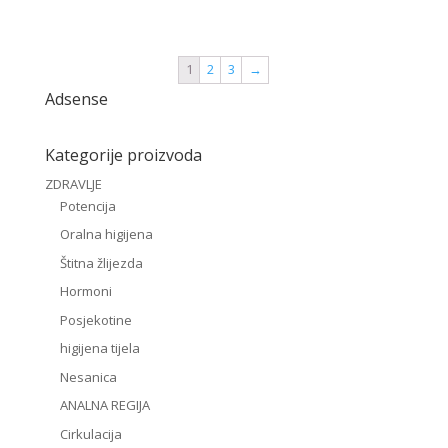
1
2
3
→
Adsense
Kategorije proizvoda
ZDRAVLJE
Potencija
Oralna higijena
Štitna žlijezda
Hormoni
Posjekotine
higijena tijela
Nesanica
ANALNA REGIJA
Cirkulacija