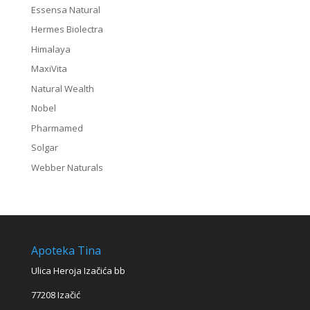
Essensa Natural
Hermes Biolectra
Himalaya
MaxiVita
Natural Wealth
Nobel
Pharmamed
Solgar
Webber Naturals
Apoteka Tina
Ulica Heroja Izačića bb
77208 Izačić