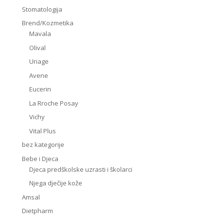
Stomatologija
Brend/Kozmetika
Mavala
Olival
Uriage
Avene
Eucerin
La Rroche Posay
Vichy
Vital Plus
bez kategorije
Bebe i Djeca
Djeca predškolske uzrasti i školarci
Njega dječije kože
Amsal
Dietpharm