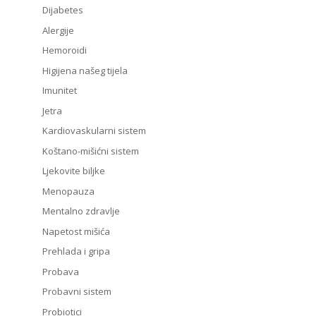
Dijabetes
Alergije
Hemoroidi
Higijena našeg tijela
Imunitet
Jetra
Kardiovaskularni sistem
Koštano-mišićni sistem
Ljekovite biljke
Menopauza
Mentalno zdravlje
Napetost mišića
Prehlada i gripa
Probava
Probavni sistem
Probiotici