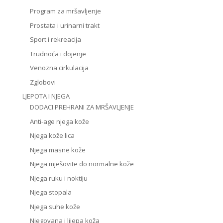
Program za mršavljenje
Prostata i urinarni trakt
Sport i rekreacija
Trudnoća i dojenje
Venozna cirkulacija
Zglobovi
LJEPOTA I NJEGA
DODACI PREHRANI ZA MRŠAVLJENJE
Anti-age njega kože
Njega kože lica
Njega masne kože
Njega mješovite do normalne kože
Njega ruku i noktiju
Njega stopala
Njega suhe kože
Njegovana i lijepa koža