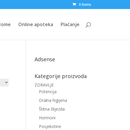
0 Items
Home
Online apoteka
Plaćanje
Adsense
Kategorije proizvoda
ZDRAVLJE
Potencija
Oralna higijena
Štitna žlijezda
Hormoni
Posjekotine