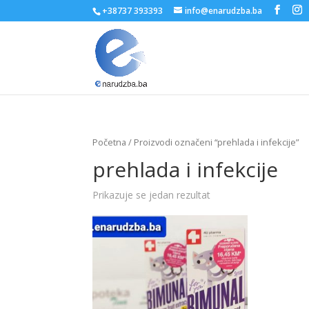
+38737 393393
info@enarudzba.ba
Početna
/ Proizvodi označeni “prehlada i infekcije”
prehlada i infekcije
Prikazuje se jedan rezultat