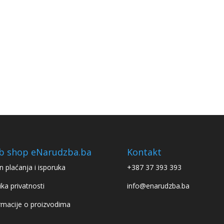
b shop eNarudzba.ba
Kontakt
n plaćanja i isporuka
+387 37 393 393
ika privatnosti
info@enarudzba.ba
rmacije o proizvodima