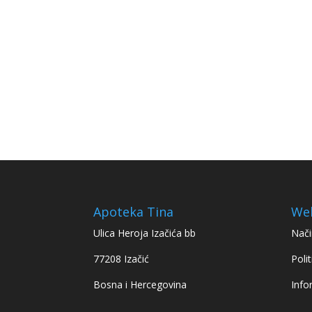
Apoteka Tina
We
Ulica Heroja Izačića bb
Nači
77208 Izačić
Polit
Bosna i Hercegovina
Info