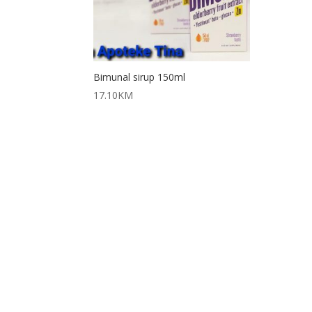
Bimunal sirup 150ml
17.10
KM