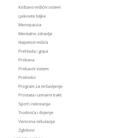
Koštano-mišićni sistem
Ljekovite biljke
Menopauza
Mentalno zdravlje
Napetost mišića
Prehlada i gripa
Probava
Probavni sistem
Probiotici
Program za mršavljenje
Prostata i urinarni trakt
Sport i rekreacija
Trudnoća i dojenje
Venozna cirkulacija
Zglobovi