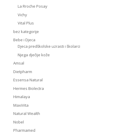
La Rroche Posay
Vichy
Vital Plus
bez kategorije
Bebe i Djeca
Djeca predškolske uzrasti i školarci
Njega dječije kože
Amsal
Dietpharm
Essensa Natural
Hermes Biolectra
Himalaya
MaxiVita
Natural Wealth
Nobel
Pharmamed