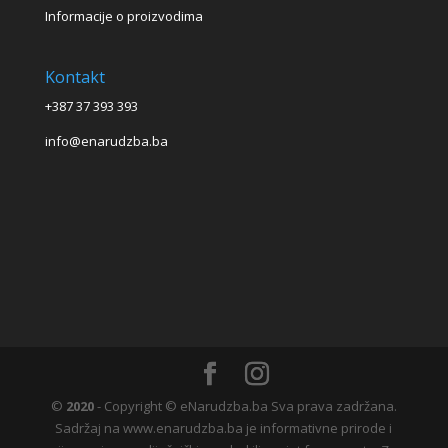
Informacije o proizvodima
Kontakt
+387 37 393 393
info@enarudzba.ba
©
2020
- Copyright © eNarudzba.ba Sva prava zadržana.
Sadržaj na www.enarudzba.ba je informativne prirode i