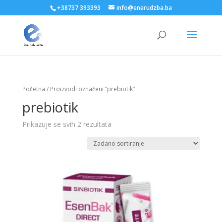
+38737 393393
info@enarudzba.ba
Početna
/ Proizvodi označeni “prebiotik”
prebiotik
Prikazuje se svih 2 rezultata