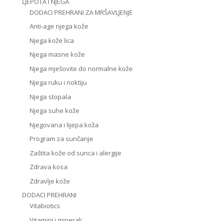
LJEPOTA I NJEGA
DODACI PREHRANI ZA MRŠAVLJENJE
Anti-age njega kože
Njega kože lica
Njega masne kože
Njega mješovite do normalne kože
Njega ruku i noktiju
Njega stopala
Njega suhe kože
Njegovana i lijepa koža
Program za sunčanje
Zaštita kože od sunca i alergije
Zdrava kosa
Zdravlje kože
DODACI PREHRANI
Vitabiotics
Vitamini i minerali