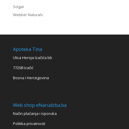
Solgar
Webber Naturals
Apoteka Tina
Ulica Heroja Izačića bb
77208 Izačić
Bosna i Hercegovina
Web shop eNarudzba.ba
Način plaćanja i isporuka
Politika privatnosti