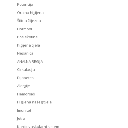
Potencija
Oralna higijena
Štitna žlijezda
Hormoni
Posjekotine
higijena tijela
Nesanica
ANALNA REGIJA
Cirkulacija
Dijabetes
Alergije
Hemoroidi
Higijena našeg tijela
Imunitet
Jetra
Kardiovaskularni sistem