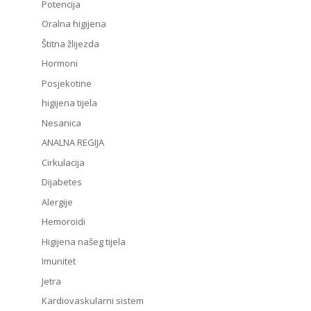
Potencija
Oralna higijena
Štitna žlijezda
Hormoni
Posjekotine
higijena tijela
Nesanica
ANALNA REGIJA
Cirkulacija
Dijabetes
Alergije
Hemoroidi
Higijena našeg tijela
Imunitet
Jetra
Kardiovaskularni sistem