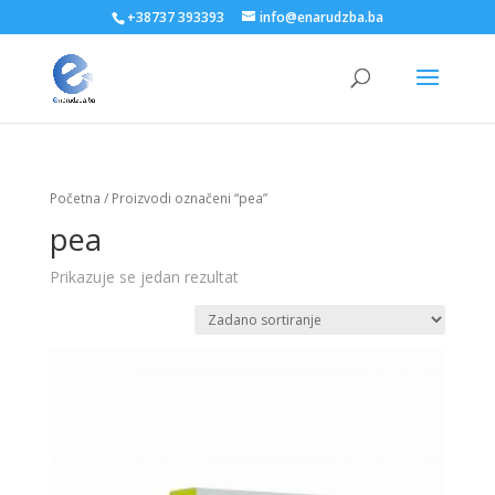
+38737 393393
info@enarudzba.ba
Početna
/ Proizvodi označeni “pea”
pea
Prikazuje se jedan rezultat