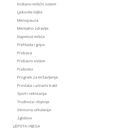
Koštano-mišićni sistem
Ljekovite biljke
Menopauza
Mentalno zdravlje
Napetost mišića
Prehlada i gripa
Probava
Probavni sistem
Probiotici
Program za mršavljenje
Prostata i urinarni trakt
Sport i rekreacija
Trudnoća i dojenje
Venozna cirkulacija
Zglobovi
LJEPOTA I NJEGA