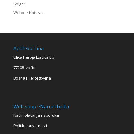
Solgar
Webber Naturals
Apoteka Tina
Ulica Heroja Izačića bb
77208 Izačić
Bosna i Hercegovina
Web shop eNarudzba.ba
Način plaćanja i isporuka
Politika privatnosti