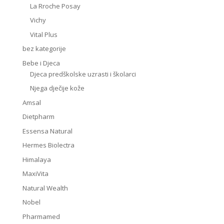
La Rroche Posay
Vichy
Vital Plus
bez kategorije
Bebe i Djeca
Djeca predškolske uzrasti i školarci
Njega dječije kože
Amsal
Dietpharm
Essensa Natural
Hermes Biolectra
Himalaya
MaxiVita
Natural Wealth
Nobel
Pharmamed