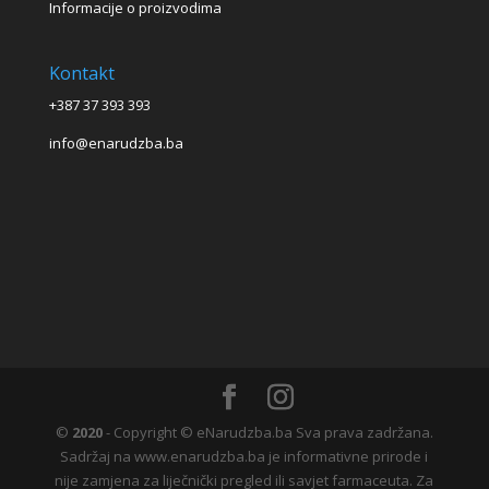
Informacije o proizvodima
Kontakt
+387 37 393 393
info@enarudzba.ba
©
2020
- Copyright © eNarudzba.ba Sva prava zadržana.
Sadržaj na www.enarudzba.ba je informativne prirode i
nije zamjena za liječnički pregled ili savjet farmaceuta. Za