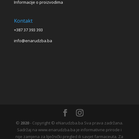
Informacije o proizvodima
Kontakt
+387 37 393 393
info@enarudzba.ba
©
2020
- Copyright © eNarudzba.ba Sva prava zadržana.
Sadržaj na www.enarudzba.ba je informativne prirode i
nije zamjena za liječnički pregled ili savjet farmaceuta. Za