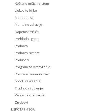
Koštano-mišićni sistem
Ljekovite biljke
Menopauza
Mentalno zdravlje
Napetost mišića
Prehlada i gripa
Probava
Probavni sistem
Probiotici
Program za mršavljenje
Prostata i urinarni trakt
Sport i rekreacija
Trudnoća i dojenje
Venozna cirkulacija
Zglobovi
LJEPOTA I NJEGA