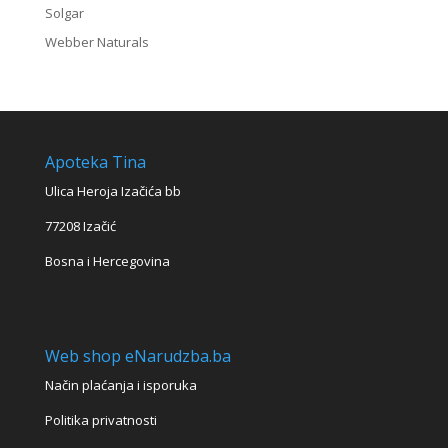
Solgar
Webber Naturals
Apoteka Tina
Ulica Heroja Izačića bb
77208 Izačić
Bosna i Hercegovina
Web shop eNarudzba.ba
Način plaćanja i isporuka
Politika privatnosti