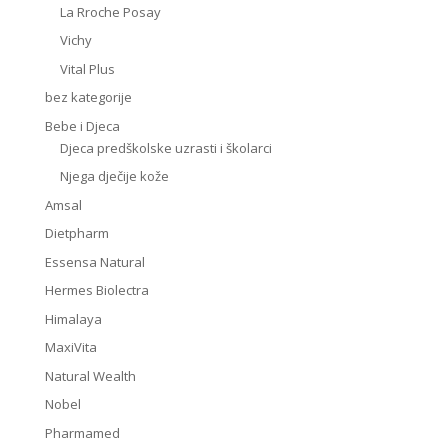
La Rroche Posay
Vichy
Vital Plus
bez kategorije
Bebe i Djeca
Djeca predškolske uzrasti i školarci
Njega dječije kože
Amsal
Dietpharm
Essensa Natural
Hermes Biolectra
Himalaya
MaxiVita
Natural Wealth
Nobel
Pharmamed