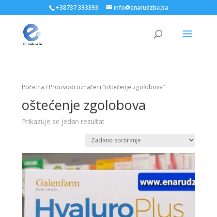
+38737 393393
info@enarudzba.ba
Početna
/ Proizvodi označeni “oštećenje zgolobova”
oštećenje zgolobova
Prikazuje se jedan rezultat