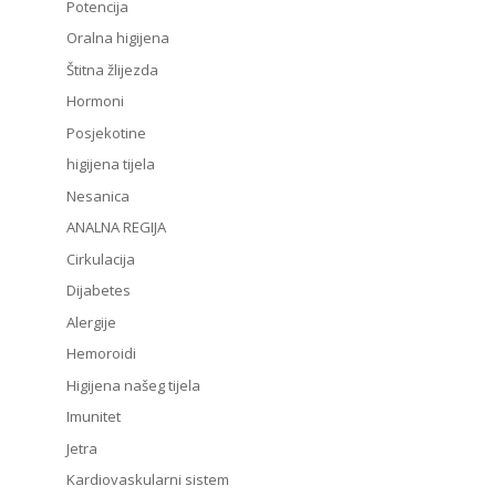
Potencija
Oralna higijena
Štitna žlijezda
Hormoni
Posjekotine
higijena tijela
Nesanica
ANALNA REGIJA
Cirkulacija
Dijabetes
Alergije
Hemoroidi
Higijena našeg tijela
Imunitet
Jetra
Kardiovaskularni sistem