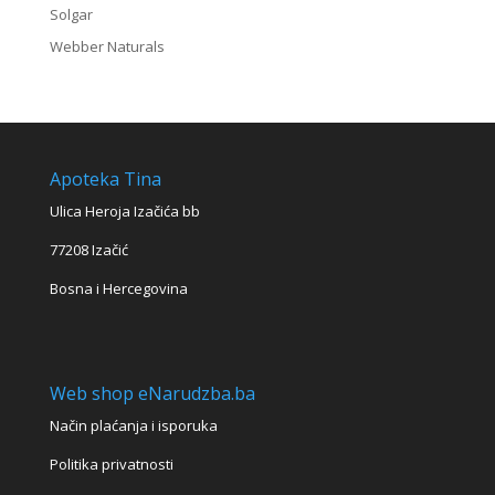
Solgar
Webber Naturals
Apoteka Tina
Ulica Heroja Izačića bb
77208 Izačić
Bosna i Hercegovina
Web shop eNarudzba.ba
Način plaćanja i isporuka
Politika privatnosti