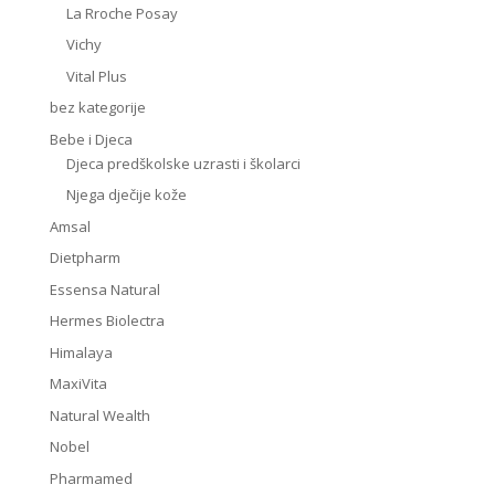
La Rroche Posay
Vichy
Vital Plus
bez kategorije
Bebe i Djeca
Djeca predškolske uzrasti i školarci
Njega dječije kože
Amsal
Dietpharm
Essensa Natural
Hermes Biolectra
Himalaya
MaxiVita
Natural Wealth
Nobel
Pharmamed