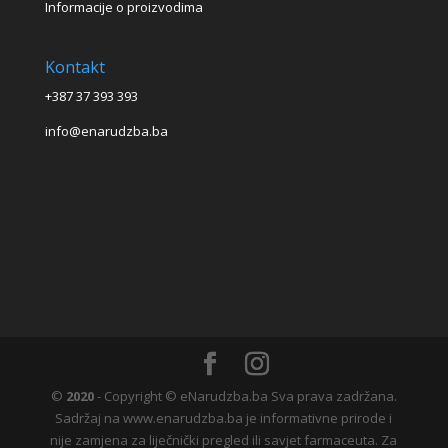
Informacije o proizvodima
Kontakt
+387 37 393 393
info@enarudzba.ba
©
2020
- Copyright © eNarudzba.ba Sva prava zadržana.
Sadržaj na www.enarudzba.ba je informativne prirode i
nije zamjena za liječnički pregled ili savjet farmaceuta. Za