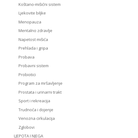
Koštano-mišićni sistem
Ljekovite biljke
Menopauza
Mentalno zdravlje
Napetost mišića
Prehlada i gripa
Probava
Probavni sistem
Probiotici
Program za mršavljenje
Prostata i urinarni trakt
Sport i rekreacija
Trudnoća i dojenje
Venozna cirkulacija
Zglobovi
LJEPOTA I NJEGA