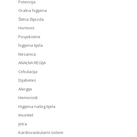
Potencija
Oralna higijena
Štitna žlijezda
Hormoni
Posjekotine
higijena tijela
Nesanica
ANALNA REGIJA
Cirkulacija
Dijabetes
Alergije
Hemoroidi
Higijena našeg tijela
Imunitet
Jetra
Kardiovaskularni sistem