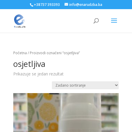
+38737 393393
info@enarudzba.ba
Početna
/ Proizvodi označeni “osjetljiva”
osjetljiva
Prikazuje se jedan rezultat