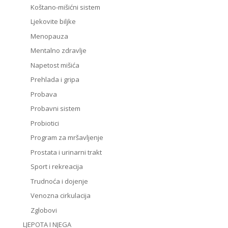
Koštano-mišićni sistem
Ljekovite biljke
Menopauza
Mentalno zdravlje
Napetost mišića
Prehlada i gripa
Probava
Probavni sistem
Probiotici
Program za mršavljenje
Prostata i urinarni trakt
Sport i rekreacija
Trudnoća i dojenje
Venozna cirkulacija
Zglobovi
LJEPOTA I NJEGA