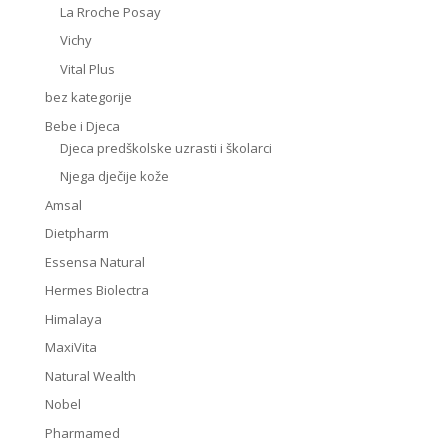
La Rroche Posay
Vichy
Vital Plus
bez kategorije
Bebe i Djeca
Djeca predškolske uzrasti i školarci
Njega dječije kože
Amsal
Dietpharm
Essensa Natural
Hermes Biolectra
Himalaya
MaxiVita
Natural Wealth
Nobel
Pharmamed