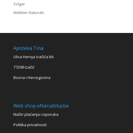
Solgar
Webber Naturals
Apoteka Tina
Ulica Heroja Izačića bb
77208 Izačić
Bosna i Hercegovina
Web shop eNarudzba.ba
Način plaćanja i isporuka
Politika privatnosti