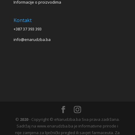
Informacije o proizvodima
Kontakt
+387 37 393 393
info@enarudzba.ba
©
2020
- Copyright © eNarudzba.ba Sva prava zadržana.
Sadržaj na www.enarudzba.ba je informativne prirode i
nije zamjena za liječnički pregled ili savjet farmaceuta. Za