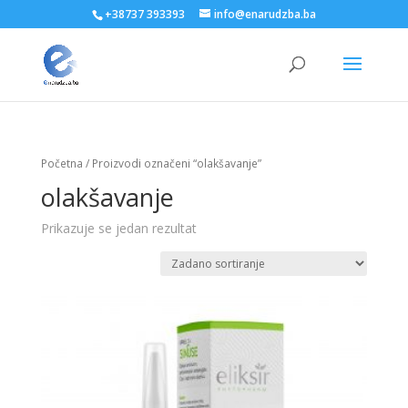
+38737 393393
info@enarudzba.ba
Početna
/ Proizvodi označeni “olakšavanje”
olakšavanje
Prikazuje se jedan rezultat