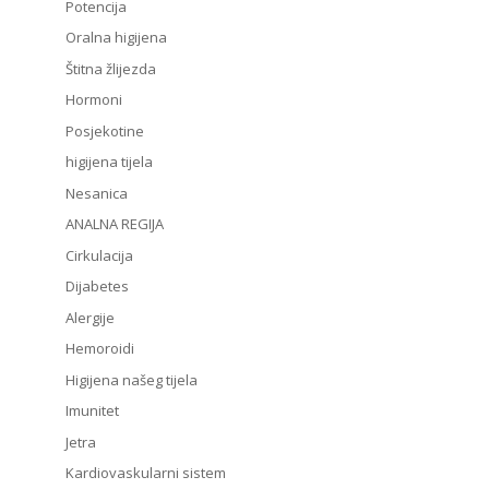
Potencija
Oralna higijena
Štitna žlijezda
Hormoni
Posjekotine
higijena tijela
Nesanica
ANALNA REGIJA
Cirkulacija
Dijabetes
Alergije
Hemoroidi
Higijena našeg tijela
Imunitet
Jetra
Kardiovaskularni sistem