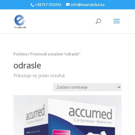
+38737 393393
info@enarudzba.ba
Početna
/ Proizvodi označeni “odrasle”
odrasle
Prikazuje se jedan rezultat