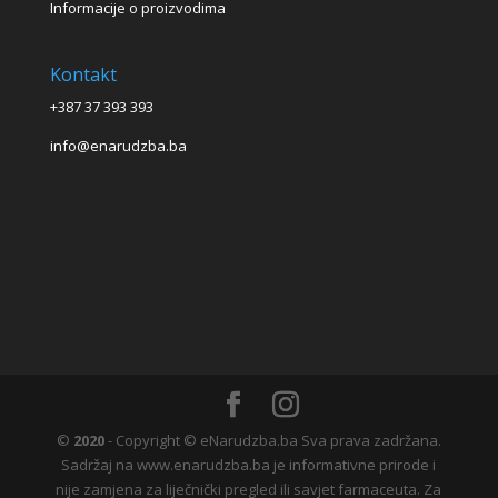
Informacije o proizvodima
Kontakt
+387 37 393 393
info@enarudzba.ba
©
2020
- Copyright © eNarudzba.ba Sva prava zadržana.
Sadržaj na www.enarudzba.ba je informativne prirode i
nije zamjena za liječnički pregled ili savjet farmaceuta. Za