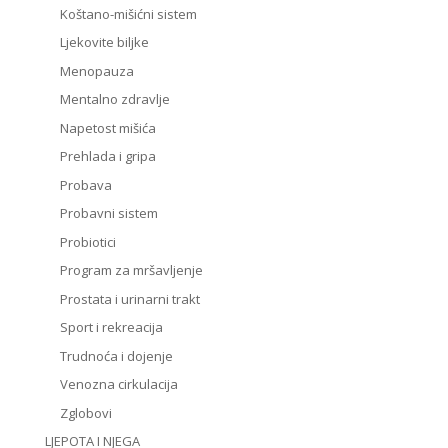
Koštano-mišićni sistem
Ljekovite biljke
Menopauza
Mentalno zdravlje
Napetost mišića
Prehlada i gripa
Probava
Probavni sistem
Probiotici
Program za mršavljenje
Prostata i urinarni trakt
Sport i rekreacija
Trudnoća i dojenje
Venozna cirkulacija
Zglobovi
LJEPOTA I NJEGA