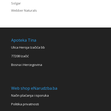
Solgar
Webber Naturals
Apoteka Tina
Ulica Heroja Izačića bb
77208 Izačić
Bosna i Hercegovina
Web shop eNarudzba.ba
Način plaćanja i isporuka
Politika privatnosti