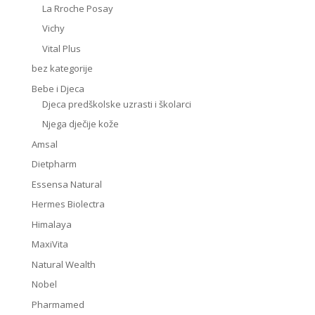
La Rroche Posay
Vichy
Vital Plus
bez kategorije
Bebe i Djeca
Djeca predškolske uzrasti i školarci
Njega dječije kože
Amsal
Dietpharm
Essensa Natural
Hermes Biolectra
Himalaya
MaxiVita
Natural Wealth
Nobel
Pharmamed