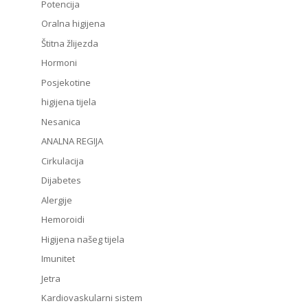
Potencija
Oralna higijena
Štitna žlijezda
Hormoni
Posjekotine
higijena tijela
Nesanica
ANALNA REGIJA
Cirkulacija
Dijabetes
Alergije
Hemoroidi
Higijena našeg tijela
Imunitet
Jetra
Kardiovaskularni sistem