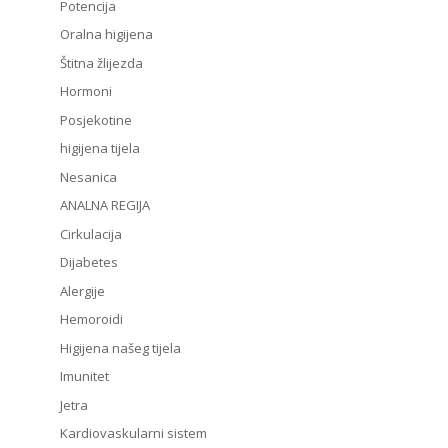
Potencija
Oralna higijena
Štitna žlijezda
Hormoni
Posjekotine
higijena tijela
Nesanica
ANALNA REGIJA
Cirkulacija
Dijabetes
Alergije
Hemoroidi
Higijena našeg tijela
Imunitet
Jetra
Kardiovaskularni sistem