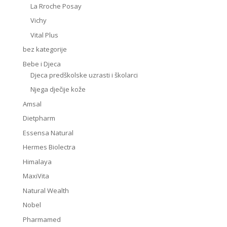
La Rroche Posay
Vichy
Vital Plus
bez kategorije
Bebe i Djeca
Djeca predškolske uzrasti i školarci
Njega dječije kože
Amsal
Dietpharm
Essensa Natural
Hermes Biolectra
Himalaya
MaxiVita
Natural Wealth
Nobel
Pharmamed