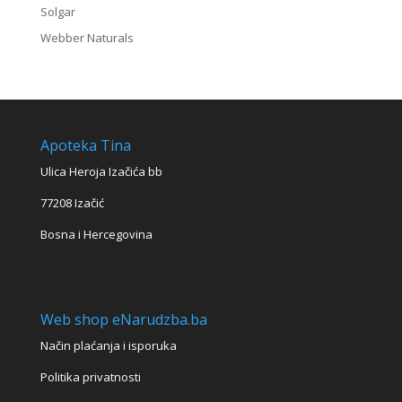
Solgar
Webber Naturals
Apoteka Tina
Ulica Heroja Izačića bb
77208 Izačić
Bosna i Hercegovina
Web shop eNarudzba.ba
Način plaćanja i isporuka
Politika privatnosti