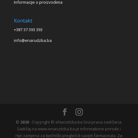
Informacije o proizvodima
Kontakt
+387 37 393 393
info@enarudzba.ba
©
2020
- Copyright © eNarudzba.ba Sva prava zadržana.
Sadržaj na www.enarudzba.ba je informativne prirode i
nije zamjena za liječnički pregled ili savjet farmaceuta. Za