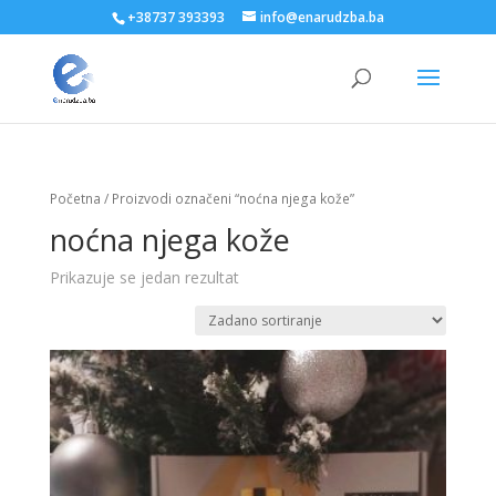
+38737 393393
info@enarudzba.ba
Početna
/ Proizvodi označeni “noćna njega kože”
noćna njega kože
Prikazuje se jedan rezultat