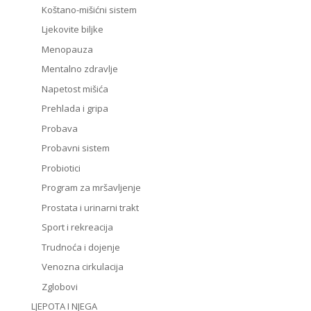
Koštano-mišićni sistem
Ljekovite biljke
Menopauza
Mentalno zdravlje
Napetost mišića
Prehlada i gripa
Probava
Probavni sistem
Probiotici
Program za mršavljenje
Prostata i urinarni trakt
Sport i rekreacija
Trudnoća i dojenje
Venozna cirkulacija
Zglobovi
LJEPOTA I NJEGA