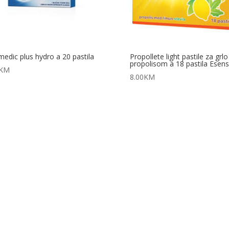
 medic plus hydro a 20 pastila
Propollete light pastile za grlo
propolisom a 18 pastila Esen
KM
8.00
KM