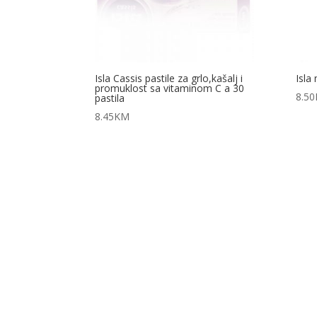
Isla Cassis pastile za grlo,kašalj i
Isla
promuklost sa vitaminom C a 30
8.50
pastila
8.45
KM