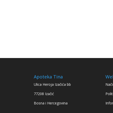
Apoteka Tina
We
Ulica Heroja Izačića bb
Nači
77208 Izačić
Polit
Bosna i Hercegovina
Info