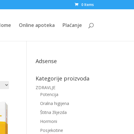
0 Items
Home
Online apoteka
Plaćanje
Adsense
Kategorije proizvoda
ZDRAVLJE
Potencija
Oralna higijena
Štitna žlijezda
Hormoni
Posjekotine