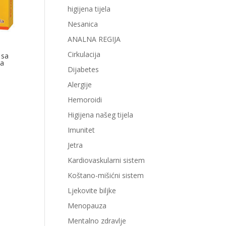
higijena tijela
Nesanica
ANALNA REGIJA
Cirkulacija
 sa
sa
Dijabetes
Alergije
Hemoroidi
Higijena našeg tijela
Imunitet
Jetra
Kardiovaskularni sistem
Koštano-mišićni sistem
Ljekovite biljke
Menopauza
Mentalno zdravlje