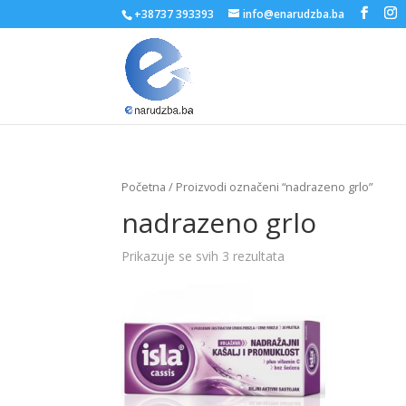
+38737 393393
info@enarudzba.ba
Početna
/ Proizvodi označeni “nadrazeno grlo”
nadrazeno grlo
Prikazuje se svih 3 rezultata