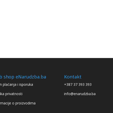
b shop eNarudzba.ba
Kontakt
n plaćanja i isporuka
+387 37 393 393
ika privatnosti
info@enarudzba.ba
rmacije o proizvodima