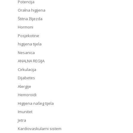
Potencija
Oralna higijena
Štitna žlijezda
Hormoni
Posjekotine
higijena tijela
Nesanica
ANALNA REGIJA
Cirkulacija
Dijabetes
Alergije
Hemoroidi
Higijena našeg tijela
Imunitet
Jetra
Kardiovaskularni sistem