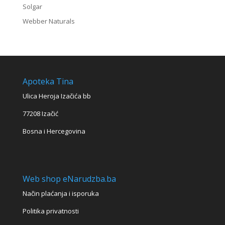
Solgar
Webber Naturals
Apoteka Tina
Ulica Heroja Izačića bb
77208 Izačić
Bosna i Hercegovina
Web shop eNarudzba.ba
Način plaćanja i isporuka
Politika privatnosti