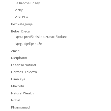
La Rroche Posay
Vichy
Vital Plus
bez kategorije
Bebe i Djeca
Djeca predškolske uzrasti i školarci
Njega dječije kože
Amsal
Dietpharm
Essensa Natural
Hermes Biolectra
Himalaya
MaxiVita
Natural Wealth
Nobel
Pharmamed