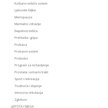
Koštano-mišićni sistem
Ljekovite biljke
Menopauza
Mentalno zdravlje
Napetost mišića
Prehlada i gripa
Probava
Probavni sistem
Probiotici
Program za mršavljenje
Prostata i urinarni trakt
Sport i rekreacija
Trudnoća i dojenje
Venozna cirkulacija
Zglobovi
LJEPOTA I NJEGA