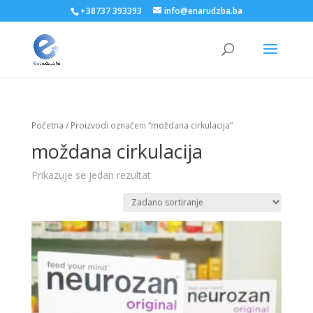
+38737 393393
info@enarudzba.ba
Početna
/ Proizvodi označeni “moždana cirkulacija”
moždana cirkulacija
Prikazuje se jedan rezultat