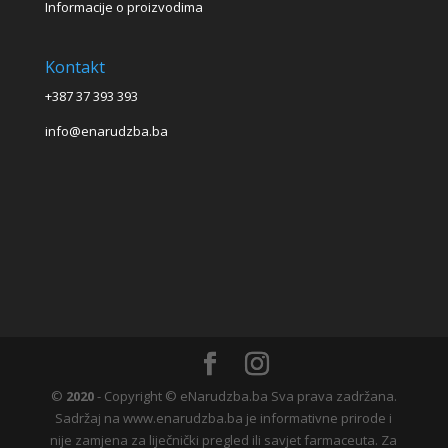
Informacije o proizvodima
Kontakt
+387 37 393 393
info@enarudzba.ba
©
2020
- Copyright © eNarudzba.ba Sva prava zadržana.
Sadržaj na www.enarudzba.ba je informativne prirode i
nije zamjena za liječnički pregled ili savjet farmaceuta. Za