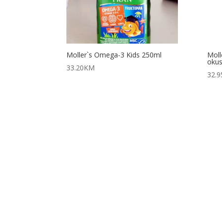
Moller`s Omega-3 Kids 250ml
Moll
okus
33.20
KM
32.9