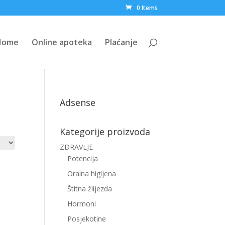
0 Items
Home
Online apoteka
Plaćanje
Adsense
Kategorije proizvoda
ZDRAVLJE
Potencija
Oralna higijena
Štitna žlijezda
Hormoni
Posjekotine