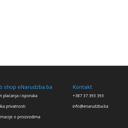
b shop eNarudzba.ba
Kontakt
n plaćanja i isporuka
+387 37 393 393
ika privatnosti
info@enarudzba.ba
rmacije o proizvodima