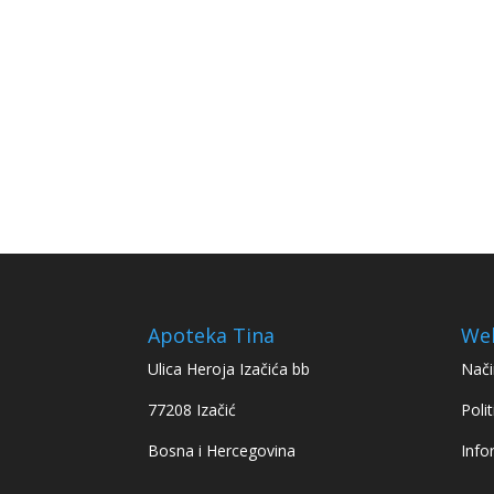
Apoteka Tina
We
Ulica Heroja Izačića bb
Nači
77208 Izačić
Polit
Bosna i Hercegovina
Info