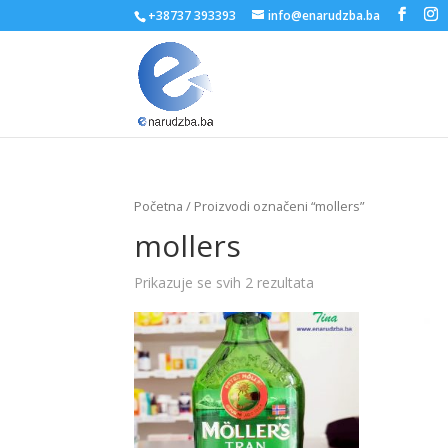
+38737 393393
info@enarudzba.ba
Početna
/ Proizvodi označeni “mollers”
mollers
Prikazuje se svih 2 rezultata