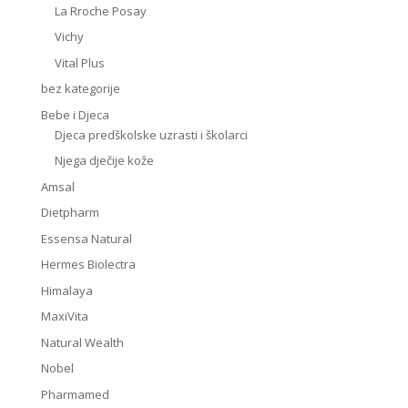
La Rroche Posay
Vichy
Vital Plus
bez kategorije
Bebe i Djeca
Djeca predškolske uzrasti i školarci
Njega dječije kože
Amsal
Dietpharm
Essensa Natural
Hermes Biolectra
Himalaya
MaxiVita
Natural Wealth
Nobel
Pharmamed