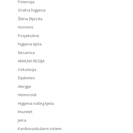
Potencija
Oralna higijena
Štitna žlijezda
Hormoni
Posjekotine
higijena tijela
Nesanica
ANALNA REGIJA
Cirkulacija
Dijabetes
Alergije
Hemoroidi
Higijena našeg tijela
Imunitet
Jetra
Kardiovaskularni sistem