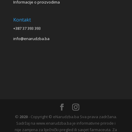
Informacije o proizvodima
Kontakt
+387 37 393 393
info@enarudzba.ba
©
2020
- Copyright © eNarudzba.ba Sva prava zadržana.
Sadržaj na www.enarudzba.ba je informativne prirode i
nije zamjena za liječnički pregled ili savjet farmaceuta. Za