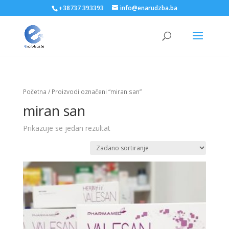
+38737 393393
info@enarudzba.ba
Početna
/ Proizvodi označeni “miran san”
miran san
Prikazuje se jedan rezultat