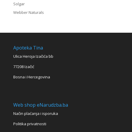
Solgar
Webber Naturals
Apoteka Tina
Ulica Heroja Izačića bb
77208 Izačić
Bosna i Hercegovina
Web shop eNarudzba.ba
Način plaćanja i isporuka
Politika privatnosti