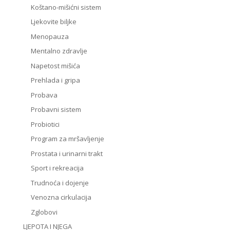
Koštano-mišićni sistem
Ljekovite biljke
Menopauza
Mentalno zdravlje
Napetost mišića
Prehlada i gripa
Probava
Probavni sistem
Probiotici
Program za mršavljenje
Prostata i urinarni trakt
Sport i rekreacija
Trudnoća i dojenje
Venozna cirkulacija
Zglobovi
LJEPOTA I NJEGA