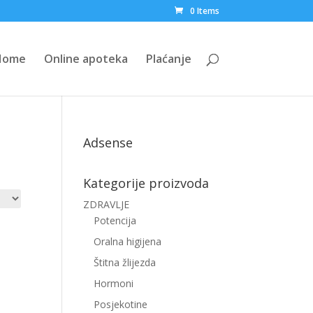
0 Items
Home
Online apoteka
Plaćanje
Adsense
Kategorije proizvoda
ZDRAVLJE
Potencija
Oralna higijena
Štitna žlijezda
Hormoni
Posjekotine