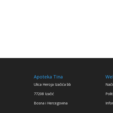
Apoteka Tina
We
Ulica Heroja Izačića bb
Nači
77208 Izačić
Polit
Bosna i Hercegovina
Info