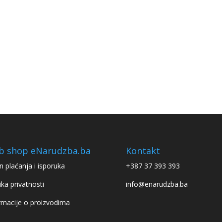
b shop eNarudzba.ba
Kontakt
n plaćanja i isporuka
+387 37 393 393
ika privatnosti
info@enarudzba.ba
rmacije o proizvodima