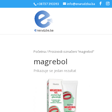
+38737 393393
info@enarudzba.ba
Početna
/ Proizvodi označeni “magrebol”
magrebol
Prikazuje se jedan rezultat