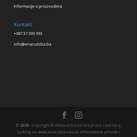
Informacije o proizvodima
Kontakt
+387 37 393 393
info@enarudzba.ba
©
2020
- Copyright © eNarudzba.ba Sva prava zadržana.
Sadržaj na www.enarudzba.ba je informativne prirode i