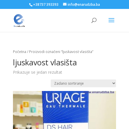
+38737 393393
info@enarudzba.ba
Početna
/ Proizvodi označeni “ljuskavost vlasišta”
ljuskavost vlasišta
Prikazuje se jedan rezultat