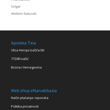
Solgar
Webber Naturals
Apoteka Tina
Ulica Heroja Izačića bb
77208 Izačić
Bosna i Hercegovina
Web shop eNarudzba.ba
Način plaćanja i isporuka
Politika privatnosti