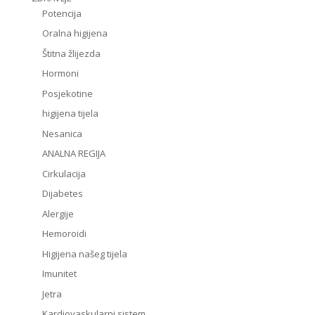
Potencija
Oralna higijena
Štitna žlijezda
Hormoni
Posjekotine
higijena tijela
Nesanica
ANALNA REGIJA
Cirkulacija
Dijabetes
Alergije
Hemoroidi
Higijena našeg tijela
Imunitet
Jetra
Kardiovaskularni sistem