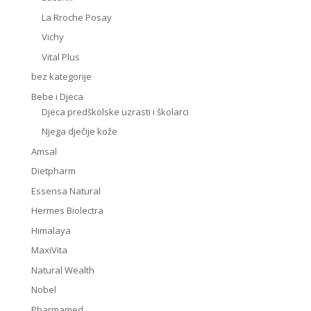
La Rroche Posay
Vichy
Vital Plus
bez kategorije
Bebe i Djeca
Djeca predškolske uzrasti i školarci
Njega dječije kože
Amsal
Dietpharm
Essensa Natural
Hermes Biolectra
Himalaya
MaxiVita
Natural Wealth
Nobel
Pharmamed