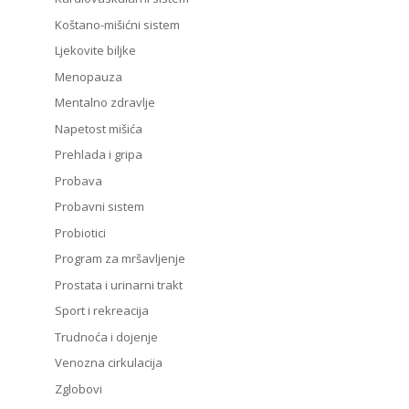
Koštano-mišićni sistem
Ljekovite biljke
Menopauza
Mentalno zdravlje
Napetost mišića
Prehlada i gripa
Probava
Probavni sistem
Probiotici
Program za mršavljenje
Prostata i urinarni trakt
Sport i rekreacija
Trudnoća i dojenje
Venozna cirkulacija
Zglobovi