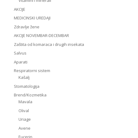
Vitamini i minerali
AKCIJE
MEDICINSKI UREDAJI
Zdravlje žene
AKCIJE NOVEMBAR-DECEMBAR
Zaštita od komaraca i drugih insekata
Salvus
Aparati
Respiratorni sistem
Kašalj
Stomatologija
Brend/Kozmetika
Mavala
Olival
Uriage
Avene
Eucerin