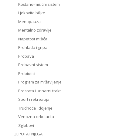
Koštano-mišićni sistem
Ljekovite biljke
Menopauza
Mentalno zdravlje
Napetost mišića
Prehlada i gripa
Probava
Probavni sistem
Probiotici
Program za mršavljenje
Prostata i urinarni trakt
Sport i rekreacija
Trudnoća i dojenje
Venozna cirkulacija
Zglobovi
LJEPOTA I NJEGA