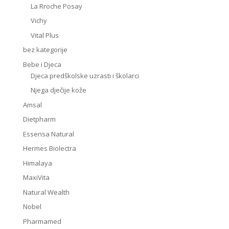
La Rroche Posay
Vichy
Vital Plus
bez kategorije
Bebe i Djeca
Djeca predškolske uzrasti i školarci
Njega dječije kože
Amsal
Dietpharm
Essensa Natural
Hermes Biolectra
Himalaya
MaxiVita
Natural Wealth
Nobel
Pharmamed