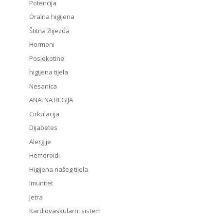
Potencija
Oralna higijena
Štitna žlijezda
Hormoni
Posjekotine
higijena tijela
Nesanica
ANALNA REGIJA
Cirkulacija
Dijabetes
Alergije
Hemoroidi
Higijena našeg tijela
Imunitet
Jetra
Kardiovaskularni sistem