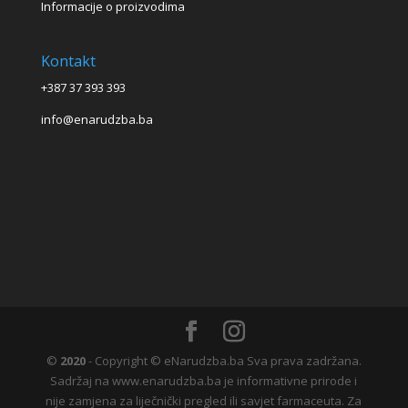
Informacije o proizvodima
Kontakt
+387 37 393 393
info@enarudzba.ba
©
2020
- Copyright © eNarudzba.ba Sva prava zadržana.
Sadržaj na www.enarudzba.ba je informativne prirode i
nije zamjena za liječnički pregled ili savjet farmaceuta. Za