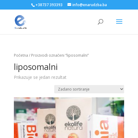
+38737 393393
info@enarudzba.ba
Početna
/ Proizvodi označeni “liposomalni”
liposomalni
Prikazuje se jedan rezultat