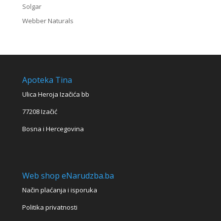
Solgar
Webber Naturals
Apoteka Tina
Ulica Heroja Izačića bb
77208 Izačić
Bosna i Hercegovina
Web shop eNarudzba.ba
Način plaćanja i isporuka
Politika privatnosti