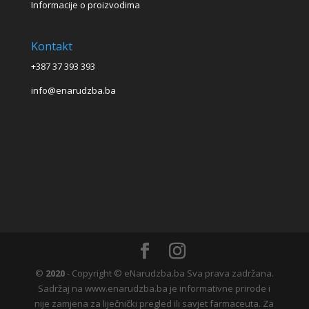
Informacije o proizvodima
Kontakt
+387 37 393 393
info@enarudzba.ba
©
2020
- Copyright © eNarudzba.ba Sva prava zadržana.
Sadržaj na www.enarudzba.ba je informativne prirode i
nije zamjena za liječnički pregled ili savjet farmaceuta. Za