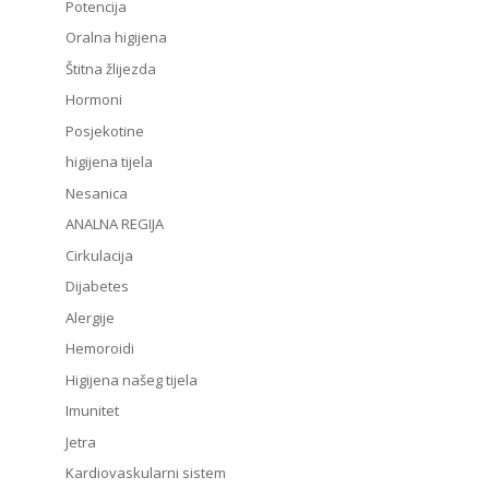
Potencija
Oralna higijena
Štitna žlijezda
Hormoni
Posjekotine
higijena tijela
Nesanica
ANALNA REGIJA
Cirkulacija
Dijabetes
Alergije
Hemoroidi
Higijena našeg tijela
Imunitet
Jetra
Kardiovaskularni sistem