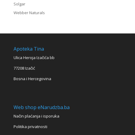
Solgar
Webber Naturals
Apoteka Tina
Ulica Heroja Izačića bb
77208 Izačić
Bosna i Hercegovina
Web shop eNarudzba.ba
Način plaćanja i isporuka
Politika privatnosti