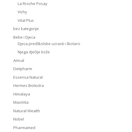
La Rroche Posay
Vichy
Vital Plus
bez kategorije
Bebe i Djeca
Djeca predškolske uzrasti i školarci
Njega dječije kože
Amsal
Dietpharm
Essensa Natural
Hermes Biolectra
Himalaya
MaxiVita
Natural Wealth
Nobel
Pharmamed