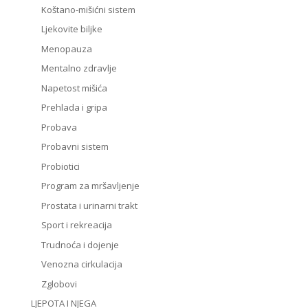
Koštano-mišićni sistem
Ljekovite biljke
Menopauza
Mentalno zdravlje
Napetost mišića
Prehlada i gripa
Probava
Probavni sistem
Probiotici
Program za mršavljenje
Prostata i urinarni trakt
Sport i rekreacija
Trudnoća i dojenje
Venozna cirkulacija
Zglobovi
LJEPOTA I NJEGA