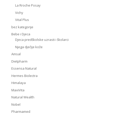
La Rroche Posay
Vichy
Vital Plus
bez kategorije
Bebe i Djeca
Djeca predškolske uzrasti i školarci
Njega dječije kože
Amsal
Dietpharm
Essensa Natural
Hermes Biolectra
Himalaya
MaxiVita
Natural Wealth
Nobel
Pharmamed