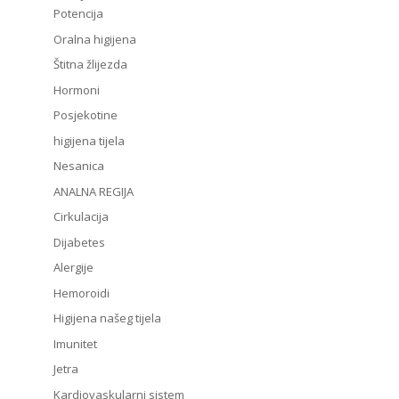
Potencija
Oralna higijena
Štitna žlijezda
Hormoni
Posjekotine
higijena tijela
Nesanica
ANALNA REGIJA
Cirkulacija
Dijabetes
Alergije
Hemoroidi
Higijena našeg tijela
Imunitet
Jetra
Kardiovaskularni sistem