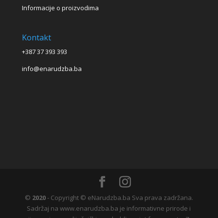
Informacije o proizvodima
Kontakt
+387 37 393 393
info@enarudzba.ba
©
2020
- Copyright © eNarudzba.ba Sva prava zadržana.
Sadržaj na www.enarudzba.ba je informativne prirode i