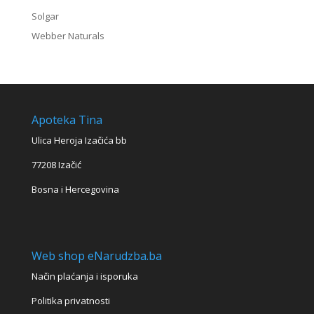
Solgar
Webber Naturals
Apoteka Tina
Ulica Heroja Izačića bb
77208 Izačić
Bosna i Hercegovina
Web shop eNarudzba.ba
Način plaćanja i isporuka
Politika privatnosti