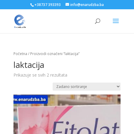
+38737 393393
info@enarudzba.ba
Početna
/ Proizvodi označeni “laktacija”
laktacija
Prikazuje se svih 2 rezultata