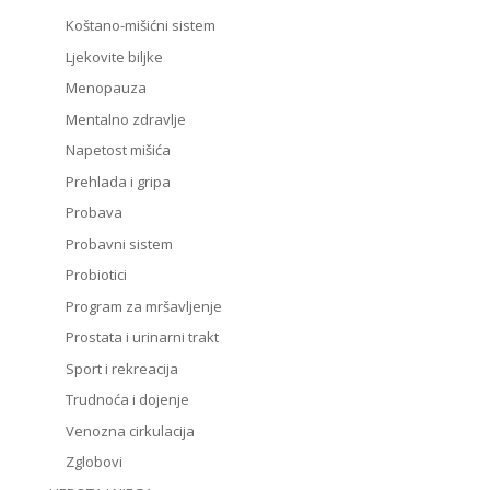
Koštano-mišićni sistem
Ljekovite biljke
Menopauza
Mentalno zdravlje
Napetost mišića
Prehlada i gripa
Probava
Probavni sistem
Probiotici
Program za mršavljenje
Prostata i urinarni trakt
Sport i rekreacija
Trudnoća i dojenje
Venozna cirkulacija
Zglobovi