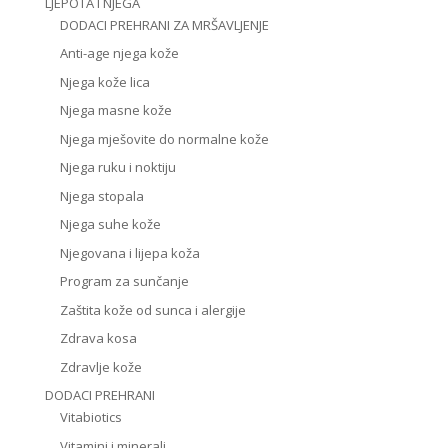
LJEPOTA I NJEGA
DODACI PREHRANI ZA MRŠAVLJENJE
Anti-age njega kože
Njega kože lica
Njega masne kože
Njega mješovite do normalne kože
Njega ruku i noktiju
Njega stopala
Njega suhe kože
Njegovana i lijepa koža
Program za sunčanje
Zaštita kože od sunca i alergije
Zdrava kosa
Zdravlje kože
DODACI PREHRANI
Vitabiotics
Vitamini i minerali