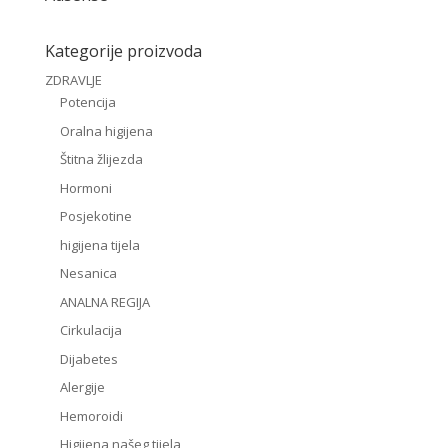
Kategorije proizvoda
ZDRAVLJE
Potencija
Oralna higijena
Štitna žlijezda
Hormoni
Posjekotine
higijena tijela
Nesanica
ANALNA REGIJA
Cirkulacija
Dijabetes
Alergije
Hemoroidi
Higijena našeg tijela