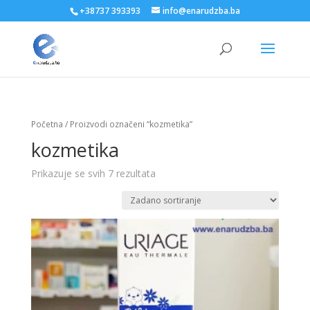
+38737 393393
info@enarudzba.ba
Početna
/ Proizvodi označeni “kozmetika”
kozmetika
Prikazuje se svih 7 rezultata