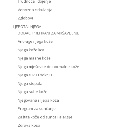
Trudnoća i dojenje
Venozna cirkulacija
Zglobovi
LJEPOTA I NJEGA
DODACI PREHRANI ZA MRŠAVLJENJE
Anti-age njega kože
Njega kože lica
Njega masne kože
Njega mješovite do normalne kože
Njega ruku i noktiju
Njega stopala
Njega suhe kože
Njegovana i lijepa koža
Program za sunčanje
Zaštita kože od sunca i alergije
Zdrava kosa