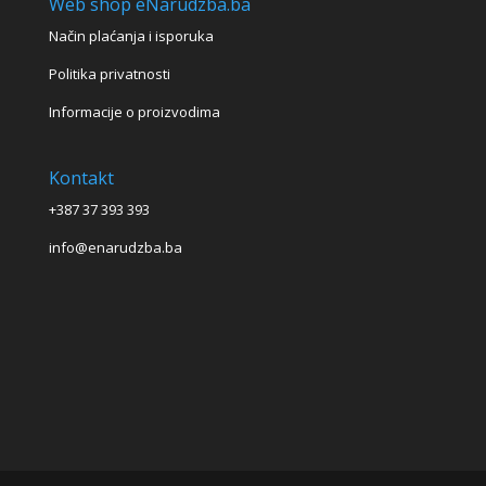
Web shop eNarudzba.ba
Način plaćanja i isporuka
Politika privatnosti
Informacije o proizvodima
Kontakt
+387 37 393 393
info@enarudzba.ba