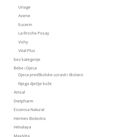
Uriage
Avene
Eucerin
La Rroche Posay
Vichy
Vital Plus
bez kategorije
Bebe i Djeca
Djeca predškolske uzrasti i školarci
Njega dječije kože
Amsal
Dietpharm
Essensa Natural
Hermes Biolectra
Himalaya
MaxiVita