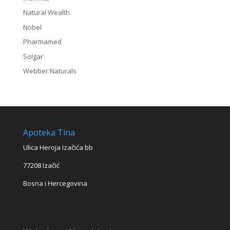
Natural Wealth
Nobel
Pharmamed
Solgar
Webber Naturals
Apoteka Tina
Ulica Heroja Izačića bb
77208 Izačić
Bosna i Hercegovina