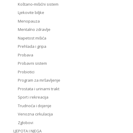
Koštano-mišićni sistem
Ljekovite biljke
Menopauza
Mentalno zdravlje
Napetost mišića
Prehlada i gripa
Probava
Probavni sistem
Probiotici
Program za mršavljenje
Prostata i urinarni trakt
Sport i rekreacija
Trudnoća i dojenje
Venozna cirkulacija
Zglobovi
LJEPOTA I NJEGA