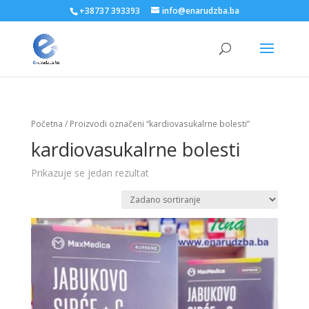
+38737 393393
info@enarudzba.ba
Početna
/ Proizvodi označeni “kardiovasukalrne bolesti”
kardiovasukalrne bolesti
Prikazuje se jedan rezultat