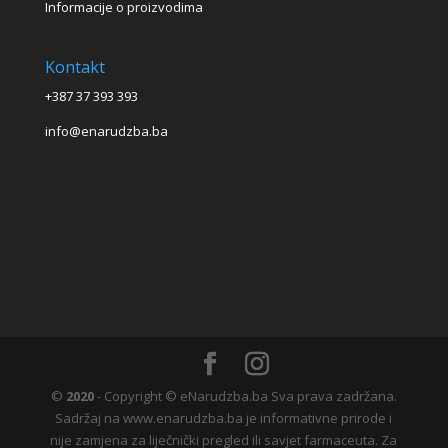
Informacije o proizvodima
Kontakt
+387 37 393 393
info@enarudzba.ba
©
2020
- Copyright © eNarudzba.ba Sva prava zadržana.
Sadržaj na www.enarudzba.ba je informativne prirode i
nije zamjena za liječnički pregled ili savjet farmaceuta. Za