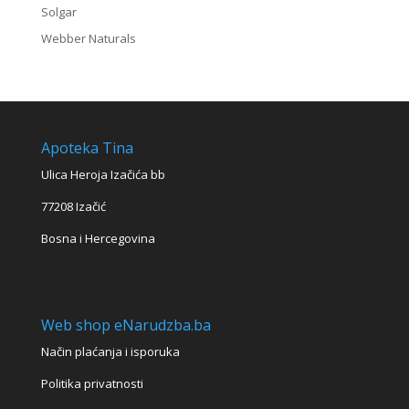
Solgar
Webber Naturals
Apoteka Tina
Ulica Heroja Izačića bb
77208 Izačić
Bosna i Hercegovina
Web shop eNarudzba.ba
Način plaćanja i isporuka
Politika privatnosti