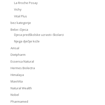
La Rroche Posay
Vichy
Vital Plus
bez kategorije
Bebe i Djeca
Djeca predškolske uzrasti i školarci
Njega dječije kože
Amsal
Dietpharm
Essensa Natural
Hermes Biolectra
Himalaya
MaxiVita
Natural Wealth
Nobel
Pharmamed