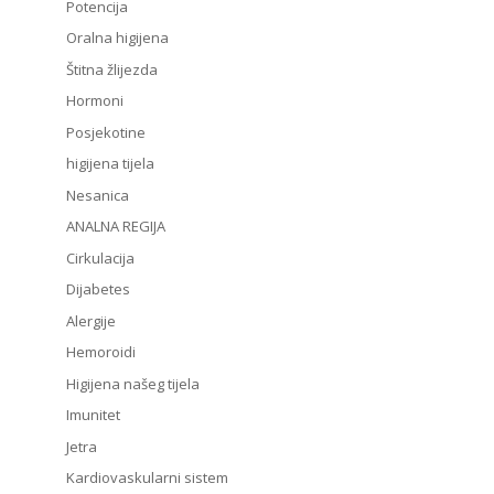
Potencija
Oralna higijena
Štitna žlijezda
Hormoni
Posjekotine
higijena tijela
Nesanica
ANALNA REGIJA
Cirkulacija
Dijabetes
Alergije
Hemoroidi
Higijena našeg tijela
Imunitet
Jetra
Kardiovaskularni sistem