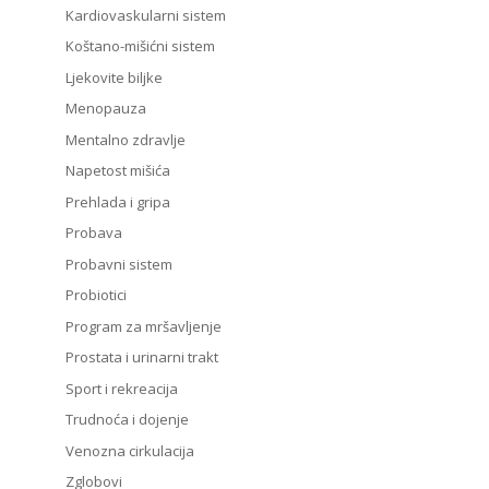
Kardiovaskularni sistem
Koštano-mišićni sistem
Ljekovite biljke
Menopauza
Mentalno zdravlje
Napetost mišića
Prehlada i gripa
Probava
Probavni sistem
Probiotici
Program za mršavljenje
Prostata i urinarni trakt
Sport i rekreacija
Trudnoća i dojenje
Venozna cirkulacija
Zglobovi