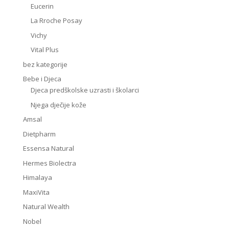
Eucerin
La Rroche Posay
Vichy
Vital Plus
bez kategorije
Bebe i Djeca
Djeca predškolske uzrasti i školarci
Njega dječije kože
Amsal
Dietpharm
Essensa Natural
Hermes Biolectra
Himalaya
MaxiVita
Natural Wealth
Nobel