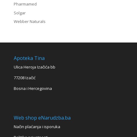
Pharmamed
Solgar
Webber Naturals
Apoteka Tina
Ulica Heroja Izačića bb
77208 Izačić
Bosna i Hercegovina
Web shop eNarudzba.ba
Način plaćanja i isporuka