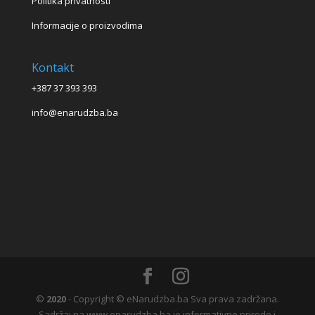
Politika privatnosti
Informacije o proizvodima
Kontakt
+387 37 393 393
info@enarudzba.ba
©
2020
- Copyright © eNarudzba.ba Sva prava zadržana.
Sadržaj na www.enarudzba.ba je informativne prirode i