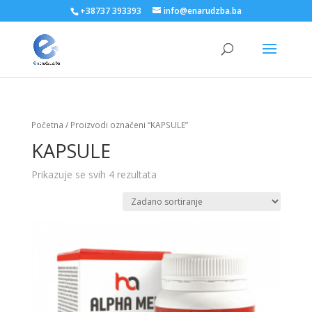
+38737 393393
info@enarudzba.ba
Početna
/ Proizvodi označeni “KAPSULE”
KAPSULE
Prikazuje se svih 4 rezultata