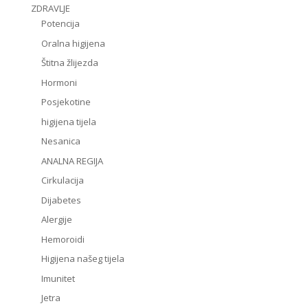
ZDRAVLJE
Potencija
Oralna higijena
Štitna žlijezda
Hormoni
Posjekotine
higijena tijela
Nesanica
ANALNA REGIJA
Cirkulacija
Dijabetes
Alergije
Hemoroidi
Higijena našeg tijela
Imunitet
Jetra