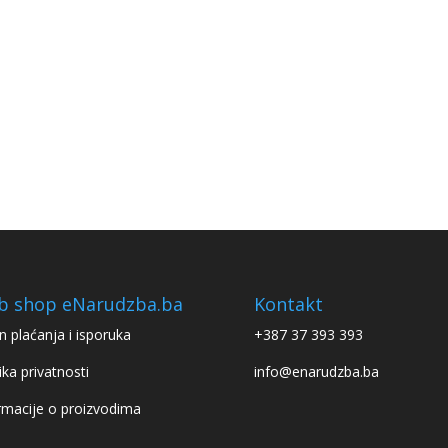
b shop eNarudzba.ba
Kontakt
n plaćanja i isporuka
+387 37 393 393
ika privatnosti
info@enarudzba.ba
rmacije o proizvodima