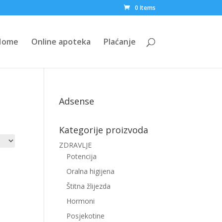
0 Items
Home
Online apoteka
Plaćanje
Adsense
Kategorije proizvoda
ZDRAVLJE
Potencija
Oralna higijena
Štitna žlijezda
Hormoni
Posjekotine