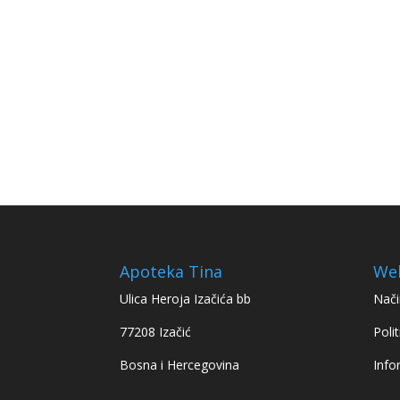
Apoteka Tina
We
Ulica Heroja Izačića bb
Nači
77208 Izačić
Polit
Bosna i Hercegovina
Info