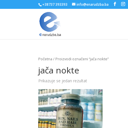
+38737 393393
info@enarudzba.ba
Početna
/ Proizvodi označeni “jača nokte”
jača nokte
Prikazuje se jedan rezultat