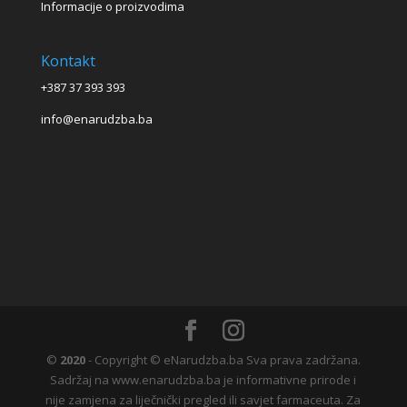
Informacije o proizvodima
Kontakt
+387 37 393 393
info@enarudzba.ba
©
2020
- Copyright © eNarudzba.ba Sva prava zadržana.
Sadržaj na www.enarudzba.ba je informativne prirode i
nije zamjena za liječnički pregled ili savjet farmaceuta. Za