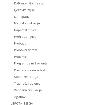
Koštano-mišićni sistem
Ljekovite biljke
Menopauza
Mentalno zdravlje
Napetost mišića
Prehlada i gripa
Probava
Probavni sistem
Probiotici
Program za mršavljenje
Prostata i urinarni trakt
Sport i rekreacija
Trudnoća i dojenje
Venozna cirkulacija
Zglobovi
LJEPOTA I NJEGA