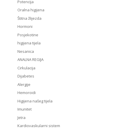
Potencija
Oralna higijena
Štitna žlijezda
Hormoni
Posjekotine
higijena tijela
Nesanica
ANALNA REGIJA
Cirkulacija
Dijabetes
Alergije
Hemoroidi
Higijena našeg tijela
Imunitet
Jetra
Kardiovaskularni sistem