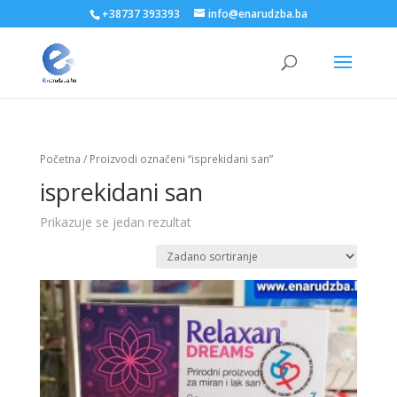
+38737 393393
info@enarudzba.ba
Početna
/ Proizvodi označeni “isprekidani san”
isprekidani san
Prikazuje se jedan rezultat