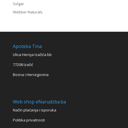
Solgar
Webber Naturals
Apoteka Tina
Ulica Heroja Izačića bb
77208 Izačić
Bosna i Hercegovina
Web shop eNarudzba.ba
Način plaćanja i isporuka
Politika privatnosti