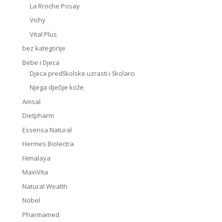
La Rroche Posay
Vichy
Vital Plus
bez kategorije
Bebe i Djeca
Djeca predškolske uzrasti i školarci
Njega dječije kože
Amsal
Dietpharm
Essensa Natural
Hermes Biolectra
Himalaya
MaxiVita
Natural Wealth
Nobel
Pharmamed