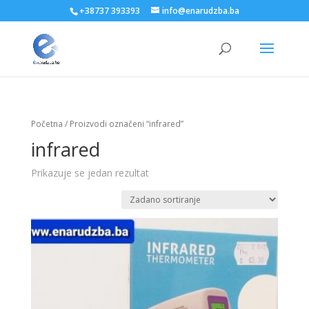
+38737 393393
info@enarudzba.ba
Početna
/ Proizvodi označeni “infrared”
infrared
Prikazuje se jedan rezultat