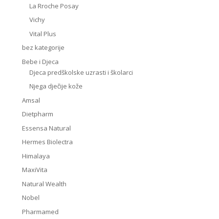
La Rroche Posay
Vichy
Vital Plus
bez kategorije
Bebe i Djeca
Djeca predškolske uzrasti i školarci
Njega dječije kože
Amsal
Dietpharm
Essensa Natural
Hermes Biolectra
Himalaya
MaxiVita
Natural Wealth
Nobel
Pharmamed