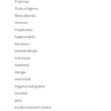
Potencija
Oralna higijena
Štitna žlijezda
Hormoni
Posjekotine
higijena tijela
Nesanica
ANALNA REGIJA
Cirkulacija
Dijabetes
Alergije
Hemoroidi
Higijena našeg tijela
Imunitet
Jetra
Kardiovaskularni sistem