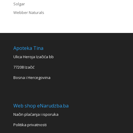
Solgar
Webber Naturals
Apoteka Tina
Ulica Heroja Izačića bb
77208 Izačić
Bosna i Hercegovina
Web shop eNarudzba.ba
Način plaćanja i isporuka
Politika privatnosti