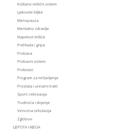
Koštano-mišićni sistem
Ljekovite biljke
Menopauza
Mentalno zdravlje
Napetost mišića
Prehlada i gripa
Probava
Probavni sistem
Probiotici
Program za mršavljenje
Prostata i urinarni trakt
Sport i rekreacija
Trudnoća i dojenje
Venozna cirkulacija
Zglobovi
LJEPOTA I NJEGA