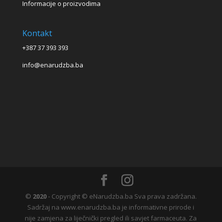
Informacije o proizvodima
Kontakt
+387 37 393 393
info@enarudzba.ba
©
2020
- Copyright © eNarudzba.ba Sva prava zadržana.
Sadržaj na www.enarudzba.ba je informativne prirode i
nije zamjena za liječnički pregled ili savjet farmaceuta. Za