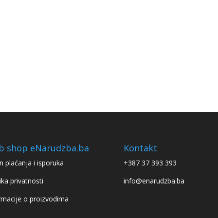
b shop eNarudzba.ba
Kontakt
n plaćanja i isporuka
+387 37 393 393
ika privatnosti
info@enarudzba.ba
rmacije o proizvodima