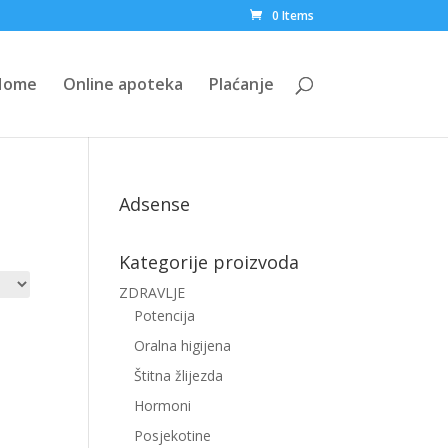
0 Items
Home
Online apoteka
Plaćanje
Adsense
Kategorije proizvoda
ZDRAVLJE
Potencija
Oralna higijena
Štitna žlijezda
Hormoni
Posjekotine