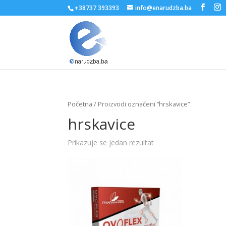
+38737 393393
info@enarudzba.ba
Početna
/ Proizvodi označeni “hrskavice”
hrskavice
Prikazuje se jedan rezultat