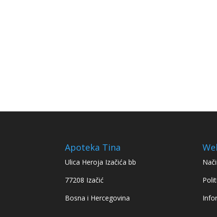
Apoteka Tina
We
Ulica Heroja Izačića bb
Nači
77208 Izačić
Polit
Bosna i Hercegovina
Info