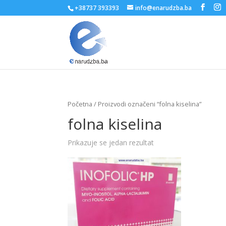
+38737 393393
info@enarudzba.ba
Početna
/ Proizvodi označeni “folna kiselina”
folna kiselina
Prikazuje se jedan rezultat