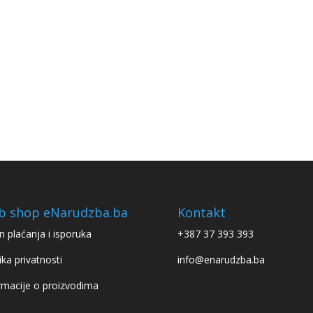
b shop eNarudzba.ba
Kontakt
n plaćanja i isporuka
+387 37 393 393
ika privatnosti
info@enarudzba.ba
rmacije o proizvodima