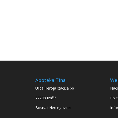
Apoteka Tina
We
Ulica Heroja Izačića bb
Nači
77208 Izačić
Polit
Bosna i Hercegovina
Info