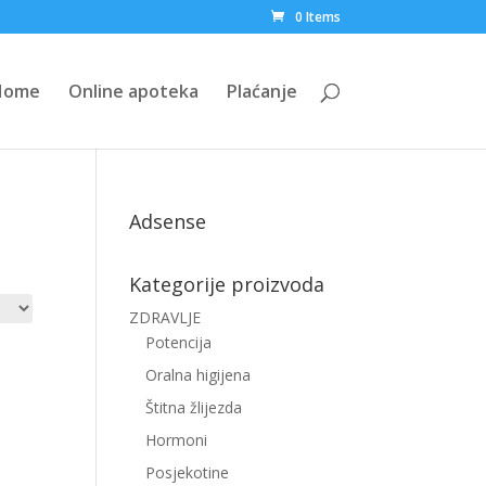
0 Items
Home
Online apoteka
Plaćanje
Adsense
Kategorije proizvoda
ZDRAVLJE
Potencija
Oralna higijena
Štitna žlijezda
Hormoni
Posjekotine